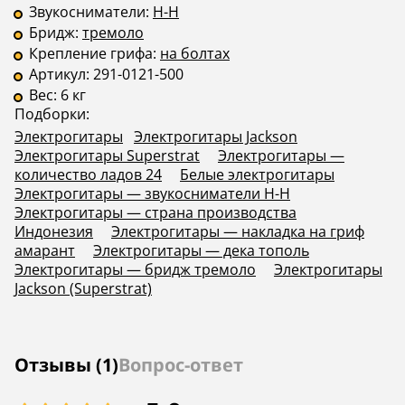
Звукосниматели:
H-H
Бридж:
тремоло
Крепление грифа:
на болтах
Артикул:
291-0121-500
Вес:
6 кг
Подборки:
Электрогитары
Электрогитары Jackson
Электрогитары Superstrat
Электрогитары —
количество ладов 24
Белые электрогитары
Электрогитары — звукосниматели H-H
Электрогитары — страна производства
Индонезия
Электрогитары — накладка на гриф
амарант
Электрогитары — дека тополь
Электрогитары — бридж тремоло
Электрогитары
Jackson (Superstrat)
Отзывы (1)
Вопрос-ответ