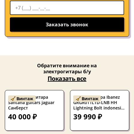
Заказать звонок
Обратите внимание на
электрогитары б/у
Показать все
Б/У Электрогитара
Электрогитара Ibanez
Винтаж
Винтаж
Santana guitars jaguar
GRGR011LTD-LNB HH
Санберст
Lightning Bolt indonesia
2011
40 000 ₽
39 990 ₽