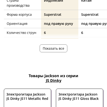
Страна
Индонезия
Китай
производства
Форма корпуса
Superstrat
Superstrat
Ориентация
под правую руку
под правую ру
Количество струн
6
6
Количество ладов
24
24
Показать все
Мензура, дюймов
25.5
25.5
Дека
тополь
тополь
Гриф
клен
клен
Товары Jackson из серии
Накладка на гриф
амарант
амарант
JS Dinky
Цвет корпуса
белый
белый
Электрогитара Jackson
Электрогитара Jackson
Электроника
пассивная
пассивная
JS Dinky JS11 Metallic Red
JS Dinky JS11 Gloss Black
Звукосниматели
H-H
H-H