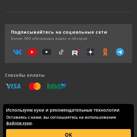
Подписывайтесь на социальные сети
Более 500 обучающих видео и обзоров
Способы оплаты
«Виза»
«Мастеркард»
«Мир»
Используем куки и рекомендательные технологии
Доставка по России: Москва, Санкт-Петербург, Новосибирск,
Екатеринбург, Казань, Нижний Новгород, Челябинск,
Оставаясь с нами, вы соглашаетесь на использование
Красноярск, Самара, Уфа, Ростов-на-Дону, Омск, Краснодар,
файлов куки
.
Воронеж, Волгоград, Пермь и другие города.
© 2005 – 2026 Каталог интернет-сайта
skifmusic.ru
носит
ОК