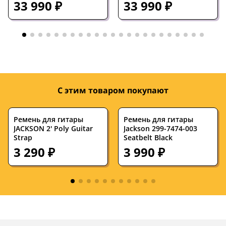
33 990 ₽
33 990 ₽
Бридж
тремоло
тремоло
Крепление грифа
на болтах
на болтах
Ширина верхнего
—
43
порожка, мм
С этим товаром покупают
Ремень для гитары
Ремень для гитары
JACKSON 2' Poly Guitar
Jackson 299-7474-003
Strap
Seatbelt Black
3 290 ₽
3 990 ₽