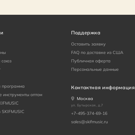
ии
Поддержка
Оставить заявку
ины
FAQ по доставке из США
 союз
Публичная оферта
г
Персональные данные
я программа
Контактная информация
 инструменты оптом
Москва
KIFMUSIC
ул. Бутырская, д.7
в SKIFMUSIC
+7-495-374-69-16
sales@skifmusic.ru