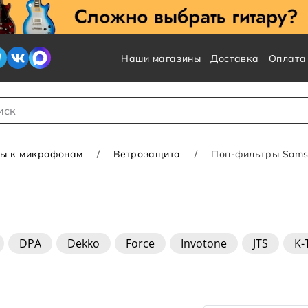
Наши магазины
Доставка
Оплата
 для Поиска
ы к микрофонам
Ветрозащита
Поп-фильтры Sam
DPA
Dekko
Force
Invotone
JTS
K-
re
Superfix
Superlux
Telex
Zoom