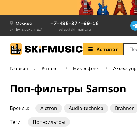
+7-495-374-69-16
Москва
ул. Бутырская, д.7
sales@skifmusic.ru
Поле
Каталог
Главная
Каталог
Микрофоны
Аксессуар
Поп-фильтры Samson
Бренды:
Alctron
Audio-technica
Brahner
Proel
Rockzz
Rode
Sennheiser
Shu
Теги:
Поп-фильтры