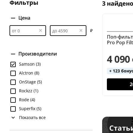
Фильтры
3 найден
Цена
₽
Поп-фильт
Pro Pop Fi
Производители
4 090
Samson (3)
+ 123 бону
Alctron (8)
OnStage (5)
2
Rockzz (1)
Rode (4)
Superfix (5)
Показать все
Стать