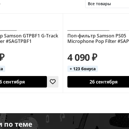
о
р Samson GTPBF1 G-Track
Поп-фильтр Samson PS05
lter #SAGTPBF1
Microphone Pop Filter #SA
 ₽
4 090 ₽
са
+ 123 бонуса
6 сентября
26 сентября
и по теме