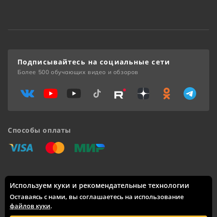
Подписывайтесь на социальные сети
Более 500 обучающих видео и обзоров
Способы оплаты
«Виза»
«Мастеркард»
«Мир»
Используем куки и рекомендательные технологии
Доставка по России: Москва, Санкт-Петербург, Новосибирск,
Екатеринбург, Казань, Нижний Новгород, Челябинск,
Оставаясь с нами, вы соглашаетесь на использование
Красноярск, Самара, Уфа, Ростов-на-Дону, Омск, Краснодар,
файлов куки
.
Воронеж, Волгоград, Пермь и другие города.