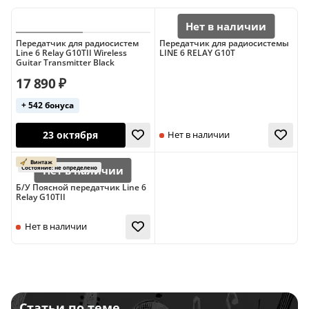
Передатчик для радиосистем
Передатчик для радиосистемы
Line 6 Relay G10TII Wireless
LINE 6 RELAY G10T
Guitar Transmitter Black
17 890 ₽
+ 542 бонуса
23 октября
Нет в наличии
Б/У Поясной передатчик Line 6
Relay G10TII
Нет в наличии
Статьи по теме