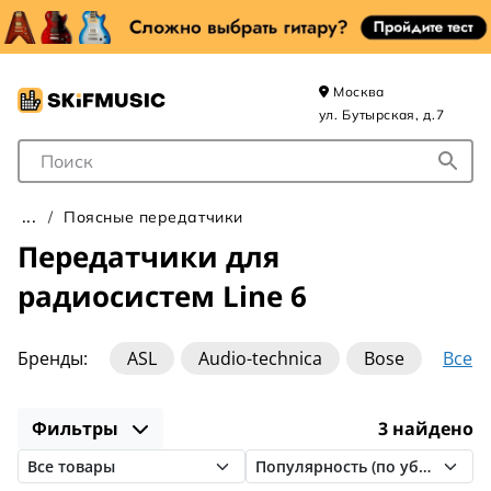
Москва
ул. Бутырская, д.7
Поле для Поиска
Поясные передатчики
Передатчики для
радиосистем Line 6
Все
Бренды:
ASL
Audio-technica
Bose
FBW
Line 6
Nektar
Peavey
Фильтры
3 найдено
Relacart
Rode
Sennheiser
Shure
XVIVE