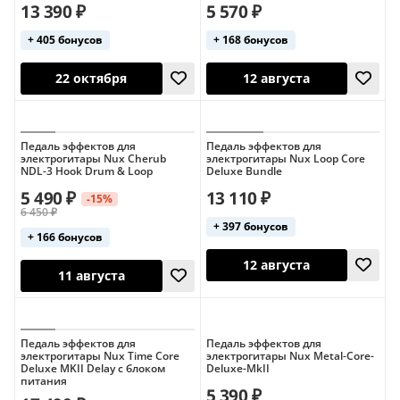
13 390 ₽
5 570 ₽
+ 405 бонусов
+ 168 бонусов
Педаль эффектов для
Педаль эффектов для
электрогитары Nux Cherub
электрогитары Nux Loop Core
NDL-3 Hook Drum & Loop
Deluxe Bundle
11 августа
22 октября
5 490 ₽
13 110 ₽
-15%
6 450 ₽
+ 397 бонусов
+ 166 бонусов
Педаль эффектов для
Педаль эффектов для
электрогитары Nux Time Core
электрогитары Nux Metal-Core-
Deluxe MKII Delay с блоком
Deluxe-MkII
питания
5 390 ₽
22 октября
12 августа