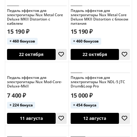
Педаль эффектов для
Педаль эффектов для
электрогитары Nux Metal Core
электрогитары Nux Metal Core
Deluxe MKII Distortion с
Deluxe MKII Distortion с блоком
кабелем
питания
15 190 ₽
15 190 ₽
+ 460 бонусов
+ 460 бонусов
12 августа
11 августа
Педаль эффектов для
Педаль эффектов для
электрогитары Nux Mod-Core-
электрогитары Nux NDL-5 JTC
Deluxe-MkII
Drum&Loop Pro
7 400 ₽
15 000 ₽
+ 224 бонуса
+ 454 бонуса
22 октября
22 октября