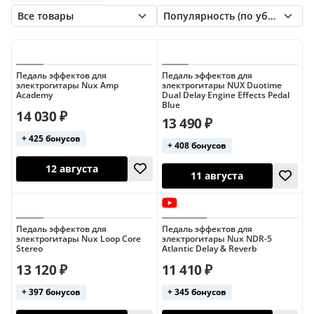
Nux
One Control
TC Electronic
Octaver
Overdrive
Phaser
Reverb
Tomsline
Walrus Audio
Wampler
Vibrato
Wah-Wah
Педаль эффектов для
Педаль эффектов для
электрогитары Nux Amp
электрогитары NUX Duotime
Academy
Dual Delay Engine Effects Pedal
Blue
14 030 ₽
13 490 ₽
+ 425 бонусов
+ 408 бонусов
12 августа
11 августа
Педаль эффектов для
Педаль эффектов для
электрогитары Nux Loop Core
электрогитары Nux NDR-5
Stereo
Atlantic Delay & Reverb
13 120 ₽
11 410 ₽
+ 397 бонусов
+ 345 бонусов