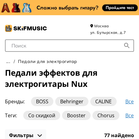
Москва
ул. Бутырская, д.7
Поле для Поиска
Педали для электрогитар
Педали эффектов для
электрогитары Nux
Все
Бренды:
BOSS
Behringer
CALINE
Carl Martin
Catalinbread
Dunlop
Все
Теги:
Со скидкой
Booster
Chorus
EarthQuaker
Electro-Harmonix
Fender
Compressor
Delay
Distortion
Echo
JHS
Joyo
Keeley
MXR
Mooer
Фильтры
77 найдено
Flanger
Fuzz
Looper
Noise Gate