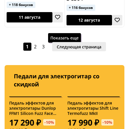
+ 118 бонусов
12 августа
+ 116 бонусов
22 октября
Показать еще
1
2
3
Следующая страница
Педали для электрогитар со
22 октября
11 августа
скидкой
Педаль эффектов для
Педаль эффектов для
П
электрогитары Dunlop
электрогитары Shift Line
э
FFM1 Silicon Fuzz Face
Termofuzz MkII
B
Mini
17 290 ₽
17 990 ₽
-10%
-10%