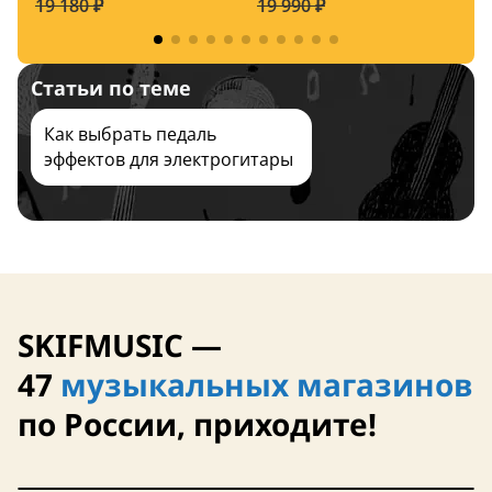
19 180 ₽
19 990 ₽
7
11 августа
12 августа
Статьи по теме
Как выбрать педаль
эффектов для электрогитары
SKIFMUSIC —
47
музыкальных магазинов
по России, приходите!