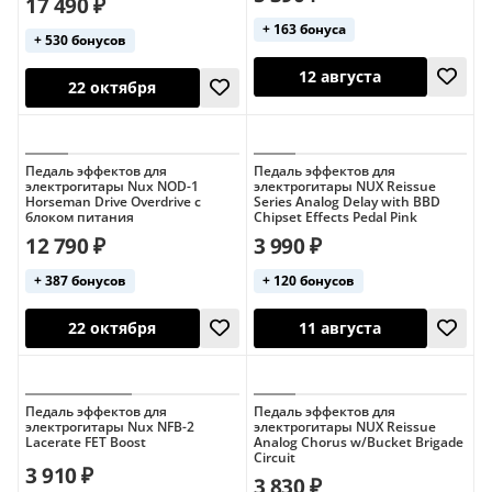
17 490 ₽
+ 163 бонуса
+ 530 бонусов
Педаль эффектов для
Педаль эффектов для
электрогитары Nux NOD-1
электрогитары NUX Reissue
Horseman Drive Overdrive с
Series Analog Delay with BBD
блоком питания
Chipset Effects Pedal Pink
12 790 ₽
3 990 ₽
12 августа
11 августа
+ 387 бонусов
+ 120 бонусов
Педаль эффектов для
Педаль эффектов для
электрогитары Nux NFB-2
электрогитары NUX Reissue
Lacerate FET Boost
Analog Chorus w/Bucket Brigade
Circuit
3 910 ₽
3 830 ₽