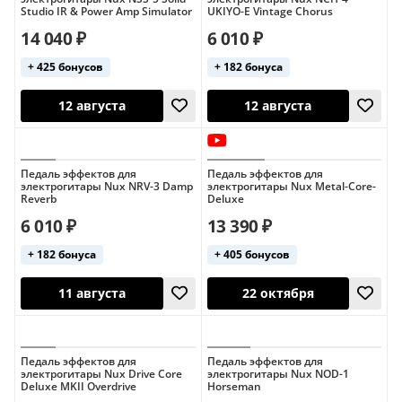
Studio IR & Power Amp Simulator
UKIYO-E Vintage Chorus
14 040 ₽
6 010 ₽
+ 425 бонусов
+ 182 бонуса
Педаль эффектов для
Педаль эффектов для
12 августа
14 августа
электрогитары Nux NRV-3 Damp
электрогитары Nux Metal-Core-
Reverb
Deluxe
6 010 ₽
13 390 ₽
+ 182 бонуса
+ 405 бонусов
Педаль эффектов для
Педаль эффектов для
электрогитары Nux Drive Core
электрогитары Nux NOD-1
12 августа
12 августа
Deluxe MKII Overdrive
Horseman