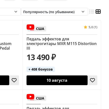
5,0 (1)
США
Педаль эффектов для
Custom
электрогитары MXR M115 Distortion
Pedal
III
13 490 ₽
+ 408 бонусов
10 августа
США
Педаль эффектов для