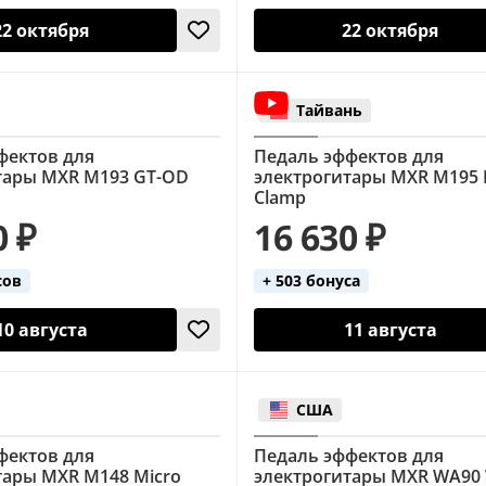
22 октября
22 октября
Тайвань
фектов для
Педаль эффектов для
тары MXR M193 GT-OD
электрогитары MXR M195 
Clamp
0 ₽
16 630 ₽
сов
+ 503 бонуса
10 августа
11 августа
США
фектов для
Педаль эффектов для
тары MXR M148 Micro
электрогитары MXR WA90 