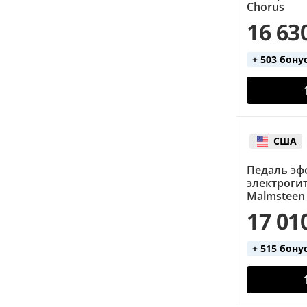
Chorus
16 63
+ 503 бону
США
Педаль эф
электроги
Malmsteen 
17 01
+ 515 бону