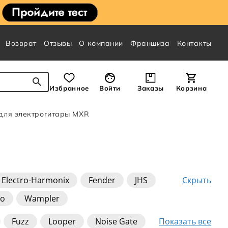
Возврат
Отзывы
О компании
Франшиза
Контакты
Избранное
Войти
Заказы
Корзина
для электрогитары MXR
Скрыть
Electro-Harmonix
Fender
JHS
io
Wampler
Показать все
Fuzz
Looper
Noise Gate