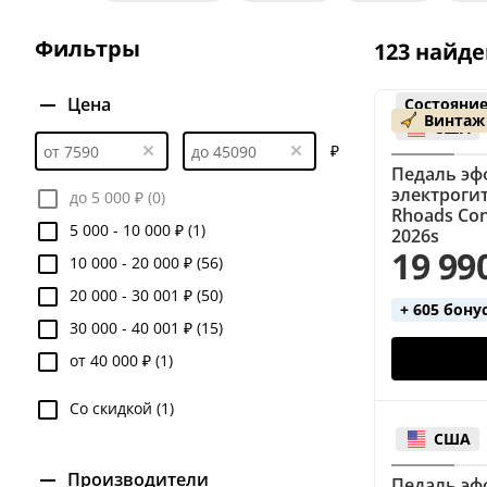
Octaver
Overdrive
Phaser
Reverb
V
Фильтры
123 найде
Цена
Состояние
Винтаж
США
₽
Педаль эф
электроги
до 5 000 ₽ (0)
Rhoads Con
5 000 - 10 000 ₽ (1)
2026s
19 99
10 000 - 20 000 ₽ (56)
20 000 - 30 001 ₽ (50)
+ 605 бону
30 000 - 40 001 ₽ (15)
от 40 000 ₽ (1)
Со скидкой (1)
США
Производители
Педаль эф