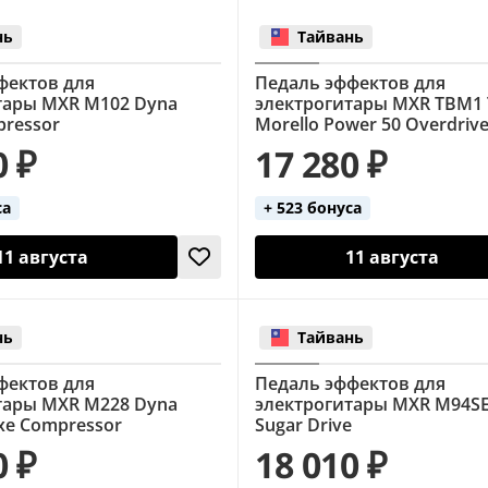
нь
Тайвань
фектов для
Педаль эффектов для
тары MXR M102 Dyna
электрогитары MXR TBM1
ressor
Morello Power 50 Overdriv
0 ₽
17 280 ₽
са
+ 523 бонуса
11 августа
11 августа
нь
Тайвань
фектов для
Педаль эффектов для
тары MXR M228 Dyna
электрогитары MXR M94SE
xe Compressor
Sugar Drive
0 ₽
18 010 ₽