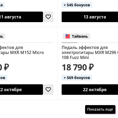
са
+ 545 бонусов
11 августа
13 августа
нь
Тайвань
фектов для
Педаль эффектов для
тары MXR M152 Micro
электрогитары MXR M296 C
108 Fuzz Mini
0 ₽
18 790 ₽
сов
+ 569 бонусов
22 октября
22 октября
Показать еще