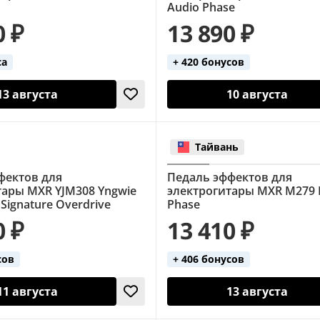
Audio Phase
0 ₽
13 890 ₽
са
+ 420 бонусов
13 августа
10 августа
Тайвань
фектов для
Педаль эффектов для
тары MXR YJM308 Yngwie
электрогитары MXR M279
Signature Overdrive
Phase
0 ₽
13 410 ₽
сов
+ 406 бонусов
11 августа
13 августа