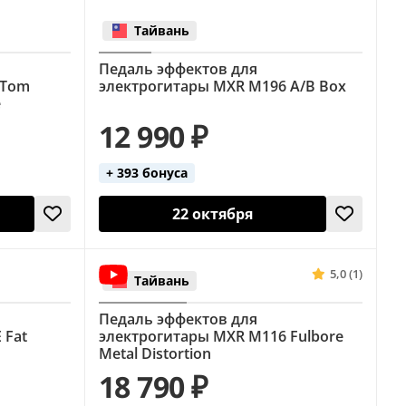
Тайвань
Педаль эффектов для
 Tom
электрогитары MXR M196 A/B Box
e
12 990 ₽
+ 393 бонуса
22 октября
5,0 (1)
Тайвань
Педаль эффектов для
 Fat
электрогитары MXR M116 Fulbore
Metal Distortion
18 790 ₽