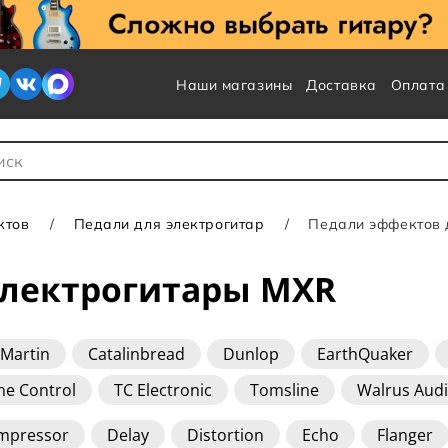
Наши магазины
Доставка
Оплата
 для Поиска
ктов
Педали для электрогитар
Педали эффектов 
электрогитары MXR
 Martin
Catalinbread
Dunlop
EarthQuaker
ne Control
TC Electronic
Tomsline
Walrus Aud
mpressor
Delay
Distortion
Echo
Flanger