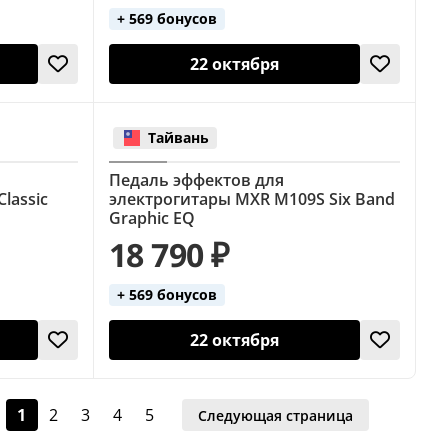
+ 569 бонусов
22 октября
Тайвань
Педаль эффектов для
lassic
электрогитары MXR M109S Six Band
Graphic EQ
18 790 ₽
+ 569 бонусов
22 октября
1
2
3
4
5
Следующая страница