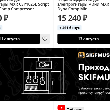
ары MXR CSP102SL Script
электрогитары мини MXR
 Comp Compressor
Dyna Comp Mini
0 ₽
15 240 ₽
с
+ 461 бонус
11 августа
13 августа
Тайвань