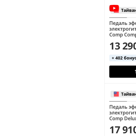
Тайва
Педаль эф
электроги
Сomp Comp
13 29
+ 402 бону
Тайва
Педаль эф
электроги
Comp Delu
17 91