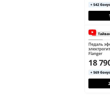
+ 542 бону
Тайва
Педаль эф
электроги
Flanger
18 79
+ 569 бону