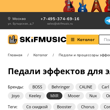
+7-495-374-69-16
Москва
ул. Бутырская, д.7
sales@skifmusic.ru
Поле
Каталог
Главная
Каталог
Педали и процессоры эффе
Педали эффектов для 
Бренды:
BOSS
Behringer
CALINE
Carl
Joyo
Keeley
MXR
Mooer
Nux
O
Теги:
Со скидкой
Booster
Chorus
Co