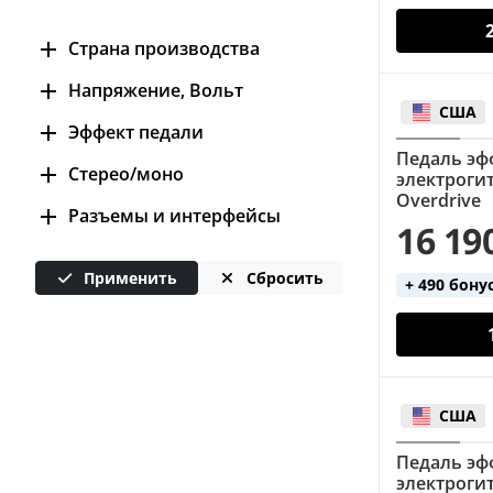
Страна производства
США (74)
Напряжение, Вольт
США
Тайвань (37)
9 (111)
Эффект педали
Педаль эф
18 (7)
booster (11)
Стерео/моно
электроги
не требуется (2)
Overdrive
chorus (10)
моно (115)
Разъемы и интерфейсы
16 19
distortion (14)
стерео (5)
2.1 DC Jack (110)
fuzz (15)
Применить
Сбросить
+ 490 бону
jack 6.3 (120)
overdrive (33)
phaser (13)
США
Педаль эф
электроги