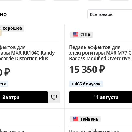
ibrato
Wah-Wah
но
: хорошее
США
фектов для
Педаль эффектов для
тары MXR RR104C Randy
электрогитары MXR M77 
corde Distortion Plus
Badass Modified Overdrive 
15 350 ₽
0 ₽
сов
+ 465 бонусов
Завтра
11 августа
Тайвань
фектов для
Педаль эффектов для