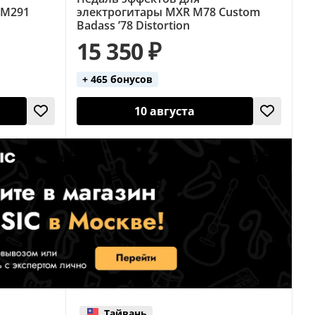
 M291
электрогитары MXR M78 Custom
Badass ’78 Distortion
15 350 ₽
+ 465 бонусов
10 августа
Тайвань