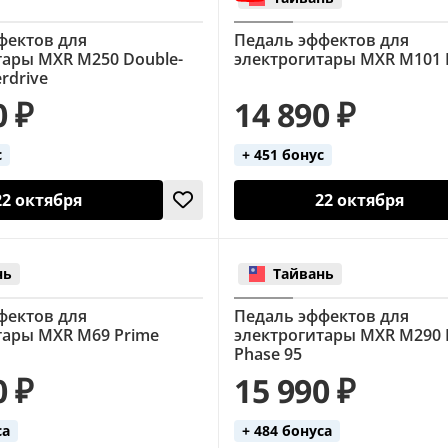
фектов для
Педаль эффектов для
тары MXR M250 Double-
электрогитары MXR M101 
rdrive
0 ₽
14 890 ₽
с
+ 451 бонус
22 октября
22 октября
нь
Тайвань
фектов для
Педаль эффектов для
тары MXR M69 Prime
электрогитары MXR M290 
Phase 95
0 ₽
15 990 ₽
са
+ 484 бонуса