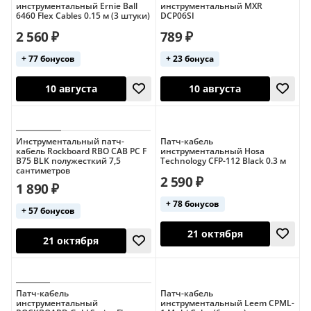
инструментальный Ernie Ball
инструментальный MXR
6460 Flex Cables 0.15 м (3 штуки)
DCP06SI
2 560 ₽
789 ₽
+ 77 бонусов
+ 23 бонуса
Инструментальный патч-
Патч-кабель
12 августа
10 августа
кабель Rockboard RBO CAB PC F
инструментальный Hosa
B75 BLK полужесткий 7,5
Technology CFP-112 Black 0.3 м
сантиметров
2 590 ₽
1 890 ₽
+ 78 бонусов
+ 57 бонусов
Патч-кабель
Патч-кабель
инструментальный
инструментальный Leem CPML-
10 августа
10 августа