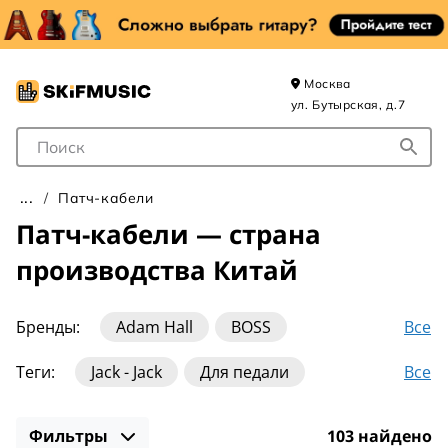
Москва
ул. Бутырская, д.7
Поле для Поиска
Патч-кабели
Патч-кабели — страна
производства Китай
Все
Бренды:
Adam Hall
BOSS
BlackSmith
CLUTCH
Cordial
EBS
Все
Теги:
Jack - Jack
Для педали
Ernie Ball
Fender
Hosa Technology
Инструментальные
Прямые
Стерео
Joyo
Klotz
Leem
MXR
Mogami
Фильтры
103 найдено
США
Угловые