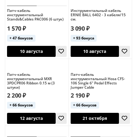
Патч-кабель
Инструментальный кабель
инструментальный
ERNIE BALL 6402 - 3 кабеля/15
Stands&Cables PAC006 (6 штук)
см.
1 570 ₽
3 090 ₽
+ 47 бонусов
+ 93 бонуса
10 августа
10 августа
Патч-кабель
Патч-кабель
инструментальный MXR
инструментальный Hosa CFS-
3PDCPR06 Ribbon 0.15 м (3
106 Single 6" Pedal Effects
штуки)
Jumper Cable
2 200 ₽
2 190 ₽
+ 66 бонусов
+ 66 бонусов
10 августа
10 августа