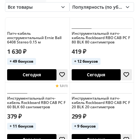
OnStage
Planet Waves
Rockboard
Rockcable
SHNOOR
Superlux
Патч-кабель
Инструментальный патч-
инструментальный Ernie Ball
кабель Rockboard RBO CAB PC F
6408 Stereo 0.15 м
80 BLK 80 сантиметров
1 630 ₽
419 ₽
+ 49 бонусов
+ 12 бонусов
Сегодня
Сегодня
Инструментальный патч-
Инструментальный патч-
кабель Rockboard RBO CAB PC F
кабель Rockboard RBO CAB PC F
60 BLK 60 сантиметров
20 BLK 20 сантиметров
379 ₽
299 ₽
+ 11 бонусов
+ 9 бонусов