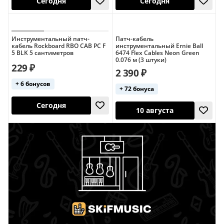
Инструментальный патч-
Патч-кабель
кабель Rockboard RBO CAB PC F
инструментальный Ernie Ball
Сегодня
Сегодня
5 BLK 5 сантиметров
6474 Flex Cables Neon Green
0.076 м (3 штуки)
229 ₽
5,0 (1)
2 390 ₽
+ 6 бонусов
+ 72 бонуса
Сегодня
10 августа