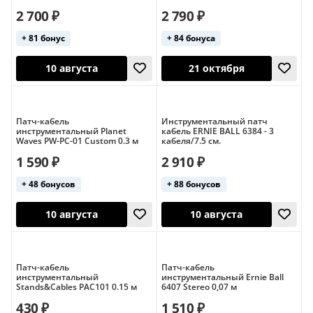
9 августа
2 700 ₽
2 790 ₽
21 октября
+ 81 бонус
+ 84 бонуса
Патч-кабель
Инструментальный патч
инструментальный Planet
кабель ERNIE BALL 6384 - 3
Waves PW-PC-01 Custom 0.3 м
кабеля/7.5 см.
1 590 ₽
2 910 ₽
21 октября
+ 48 бонусов
+ 88 бонусов
10 августа
Патч-кабель
Патч-кабель
инструментальный
инструментальный Ernie Ball
Stands&Cables PAC101 0.15 м
6407 Stereo 0,07 м
430 ₽
1 510 ₽