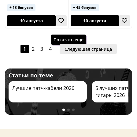
+ 13 бонусов
+ 45 бонусов
10 августа
21 октября
Показать еще
1
2
3
4
Следующая страница
Статьи по теме
Лучшие патч-кабели 2026
5 лучших патч-к
10 августа
10 августа
гитары 2026