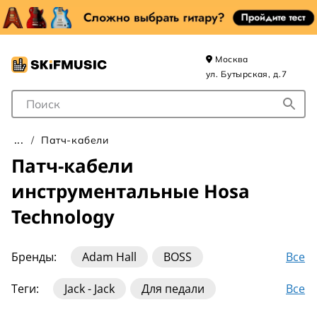
Москва
ул. Бутырская, д.7
Поле для Поиска
Патч-кабели
Патч-кабели
инструментальные Hosa
Technology
Все
Бренды:
Adam Hall
BOSS
BlackSmith
CLUTCH
Cordial
EBS
Все
Теги:
Jack - Jack
Для педали
Ernie Ball
Fender
Hosa Technology
Инструментальные
Прямые
Стерео