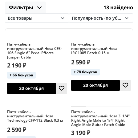
Joyo
Klotz
Leem
MXR
Mogami
Фильтры
13 найдено
США
Угловые
OnStage
Planet Waves
Rockboard
Rockcable
SHNOOR
Superlux
Патч-кабель
Патч-кабель
инструментальный Hosa CFS-
инструментальный Hosa
106 Single 6" Pedal Effects
IRG1005 Patch 0.15 м
Jumper Cable
2 590 ₽
2 190 ₽
+ 78 бонусов
+ 66 бонусов
20 октября
Патч-кабель
Патч-кабель
20 октября
инструментальный Hosa
инструментальный Hosa 3' 1/4"
Technology CFP-112 Black 0.3 м
Right Angle Male to 1/4" Right
Angle Male Guitar Patch Cable
2 590 ₽
3 190 ₽