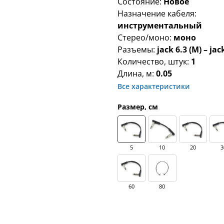
Состояние:
Новое
Назначение кабеля:
инструментальный
Стерео/моно:
моно
Разъемы:
jack 6.3 (M) – jac
Количество, штук:
1
Длина, м:
0.05
Все характеристики
Размер, см
5
10
20
3
60
80