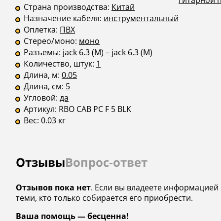
гитарной 
Страна производства:
Китай
Назначение кабеля:
инструментальный
Оплетка:
ПВХ
Стерео/моно:
моно
Разъемы:
jack 6.3 (M) – jack 6.3 (M)
Количество, штук:
1
Длина, м:
0.05
Длина, см:
5
Угловой:
да
Артикул:
RBO CAB PC F 5 BLK
Вес:
0.03 кг
Отзывы
Вопрос-ответ
Отзывов пока нет
. Если вы владеете информацией 
теми, кто только собирается его приобрести.
Ваша помощь — бесценна!