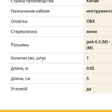
Страна производства
Китай
Назначение кабеля
инструмент
Оплетка
ПВХ
Стерео/моно
моно
jack 6.3 (M) –
Разъемы
(M)
Количество, штук
1
Длина, м
0.05
Длина, см
5
Угловой
да