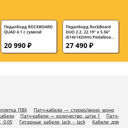
Педалборд ROCKBOARD
Педалборд RockBoard
QUAD 4.1 с сумкой
DUO 2.2, 22.19" x 5.56"
(614x142mm) Pedalboard
with ATA Flight Case
20 990 ₽
27 490 ₽
оплетка ПВХ
Патч-кабели — стерео/моно моно
кабели
Патч-кабели — количество, штук 1
Патч-
 0.05
Гитарные кабели Jack - Jack
Кабели для