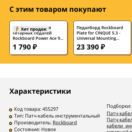
С этим товаром покупают
Блок питания для
Педалборд Rockboard
Хит продаж
гитарных педалей
Plate for CINQUE 5.3 -
Rockboard Power Ace 9V
Universal Mounting
DC 1.7A
Solution
1 790 ₽
23 390 ₽
Описание
Инструкции
Характеристики
Подборки:
Код товара:
455297
Патч-кабе
Тип:
Патч-кабель инструментальный
Патч-кабел
Производитель:
Rockboard
кабели ин
Состояние:
Новое