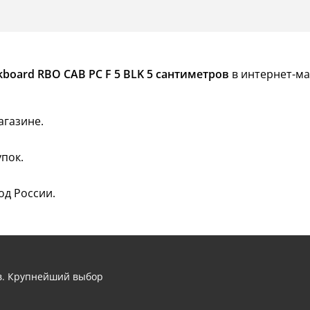
board RBO CAB PC F 5 BLK 5 сантиметров
в интернет-ма
агазине.
пок.
од России.
ов. Крупнейший выбор