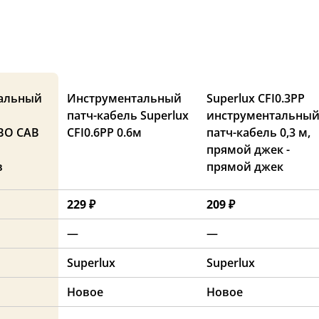
альный
Инструментальный
Superlux CFI0.3PP
патч-кабель Superlux
инструментальны
BO CAB
CFI0.6PP 0.6м
патч-кабель 0,3 м,
прямой джек -
в
прямой джек
229 ₽
209 ₽
—
—
Superlux
Superlux
Новое
Новое