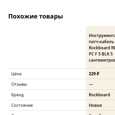
Похожие товары
Инструмент
патч-кабель
Rockboard R
PC F 5 BLK 5
сантиметро
Цена
229 ₽
Отзывы
—
Бренд
Rockboard
Состояние
Новое