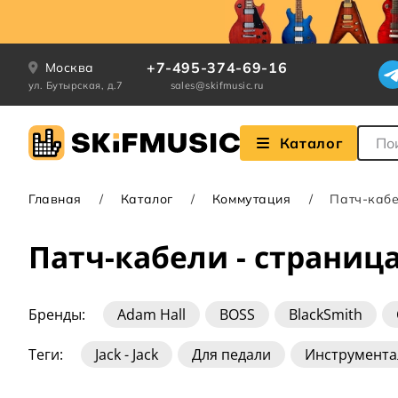
+7-495-374-69-16
Москва
ул. Бутырская, д.7
sales@skifmusic.ru
Поле
Каталог
Главная
Каталог
Коммутация
Патч-каб
Патч-кабели - страница
Бренды:
Adam Hall
BOSS
BlackSmith
Leem
MXR
Mogami
OnStage
Plane
Теги:
Jack - Jack
Для педали
Инструмент