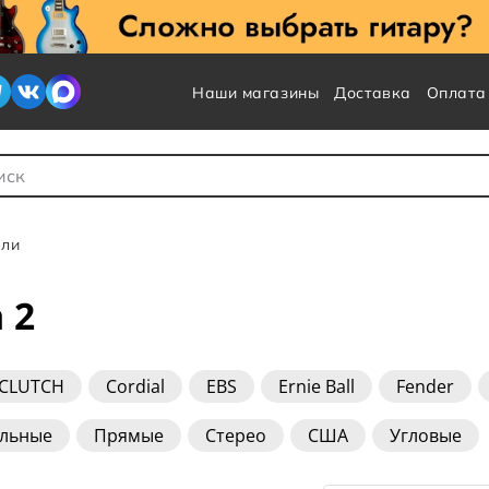
Наши магазины
Доставка
Оплата
 для Поиска
ели
 2
CLUTCH
Cordial
EBS
Ernie Ball
Fender
t Waves
Rockboard
Rockcable
SHNOOR
Su
альные
Прямые
Стерео
США
Угловые