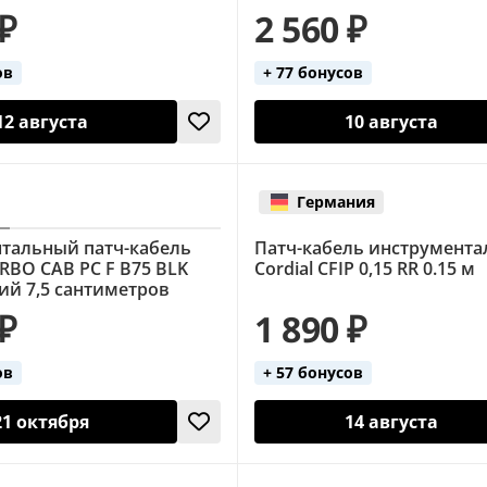
 ₽
2 560 ₽
ов
+ 77 бонусов
12 августа
10 августа
Германия
тальный патч-кабель
Патч-кабель инструмент
RBO CAB PC F B75 BLK
Cordial CFIP 0,15 RR 0.15 м
ий 7,5 сантиметров
 ₽
1 890 ₽
ов
+ 57 бонусов
21 октября
14 августа