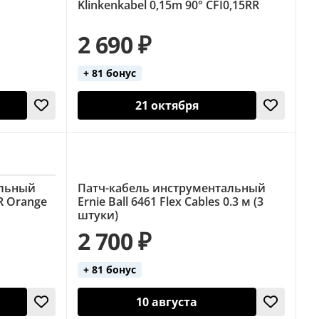
Klinkenkabel 0,15m 90° CFI0,15RR
2 690 ₽
+ 81 бонус
21 октября
альный
Патч-кабель инструментальный
R Orange
Ernie Ball 6461 Flex Cables 0.3 м (3
штуки)
2 700 ₽
+ 81 бонус
10 августа