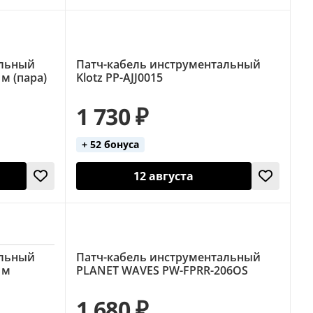
альный
Патч-кабель инструментальный
 м (пара)
Klotz PP-AJJ0015
1 730 ₽
+ 52 бонуса
12 августа
альный
Патч-кабель инструментальный
 м
PLANET WAVES PW-FPRR-206OS
1 680 ₽