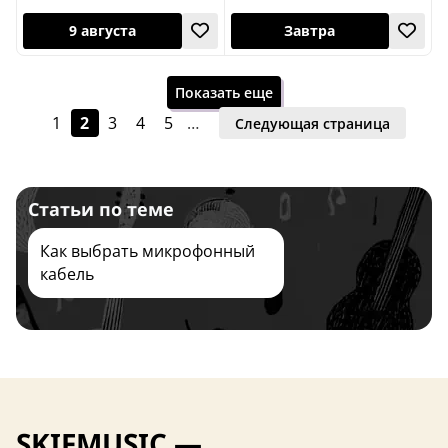
Показать еще
1
2
3
4
5
…
Следующая страница
Завтра
11 августа
Статьи по теме
Как выбрать микрофонный
кабель
9 августа
Завтра
SKIFMUSIC —