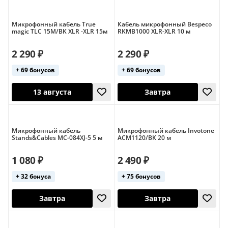
Микрофонный кабель True
Кабель микрофонный Bespeco
magic TLC 15M/BK XLR -XLR 15м
RKMB1000 XLR-XLR 10 м
2 290 ₽
2 290 ₽
Завтра
Завтра
+ 69 бонусов
+ 69 бонусов
Микрофонный кабель
Микрофонный кабель Invotone
Stands&Cables MC-084XJ-5 5 м
ACM1120/BK 20 м
1 080 ₽
2 490 ₽
+ 32 бонуса
+ 75 бонусов
13 августа
Завтра