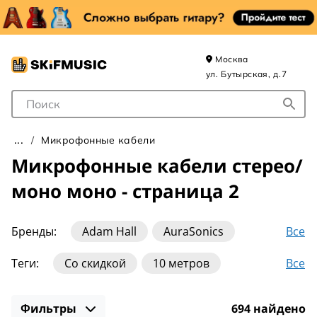
Москва
ул. Бутырская, д.7
Поле для Поиска
Микрофонные кабели
Микрофонные кабели стерео/
моно моно - страница 2
Все
Бренды:
Adam Hall
AuraSonics
Bespeco
Cordial
Force
Все
Теги:
Со скидкой
10 метров
Hosa Technology
Invotone
Klotz
15 метров
2 метра
3 метра
Livewire
Mogami
NordFolk
Proel
Фильтры
694 найдено
30 метров
5 метров
6 метров
XLR