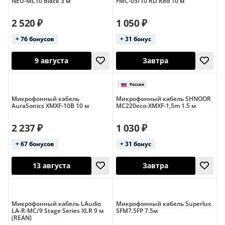
NEU-ML10 Black 3 м
FMC-05/10 RD Red 10 м
2 520 ₽
1 050 ₽
+ 76 бонусов
+ 31 бонус
Завтра
10 августа
Микрофонный кабель
Микрофонный кабель SHNOOR
AuraSonics XMXF-10B 10 м
MC220eco-XMXF-1,5m 1.5 м
2 237 ₽
1 030 ₽
+ 67 бонусов
+ 31 бонус
9 августа
Завтра
Микрофонный кабель LAudio
Микрофонный кабель Superlux
LA-R-MC/9 Stage Series XLR 9 м
SFM7.5FP 7.5м
(REAN)