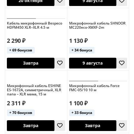
Кабель микрофонный Bespeco
Микрофонный кабель SHNOOR
HDFM450 XLR–XLR 4.5 м
MC220eco-XMXF-2m
20 октября
9 августа
2 290 ₽
1 130 ₽
+ 69 бонусов
+ 34 бонуса
Микрофонный кабель ESHINE
Микрофонный кабель Force
ES-1672A, симметричный, XLR
FMC-05/10 10 м
папа – XLR мама, 15 м
Завтра
9 августа
2 311 ₽
1 100 ₽
+ 70 бонусов
+ 33 бонуса