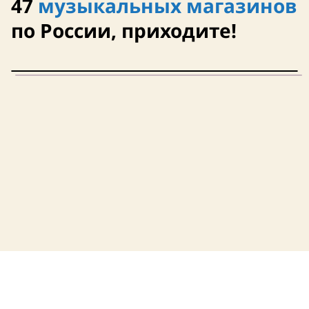
47
музыкальных магазинов
21 октября
21 октября
по России, приходите!