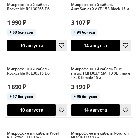
Микрофонный кабель
Микрофонный кабель
Rockcable RCL30365 D6
AuraSonics XMXF-15B Black 15 м
1 990 ₽
3 107 ₽
+ 60 бонусов
+ 94 бонуса
10 августа
10 августа
Микрофонный кабель
Микрофонный кабель True
Rockcable RCL30315 D6
magic TMH003/15M HD XLR male
- XLR female 15м
1 890 ₽
3 190 ₽
+ 57 бонусов
+ 96 бонусов
10 августа
14 августа
Микрофонный кабель Proel
Микрофонный кабель NordFolk
BULK250LU15 15м
NMC9/15M 15м