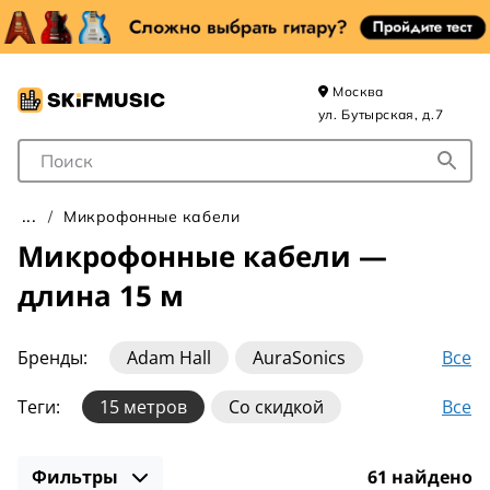
Москва
ул. Бутырская, д.7
Поле для Поиска
Микрофонные кабели
Микрофонные кабели —
длина 15 м
Все
Бренды:
Adam Hall
AuraSonics
Bespeco
Cordial
Force
Все
Теги:
15 метров
Со скидкой
Hosa Technology
Invotone
Klotz
10 метров
2 метра
3 метра
Livewire
Mogami
NordFolk
Proel
Фильтры
61 найдено
30 метров
5 метров
6 метров
XLR