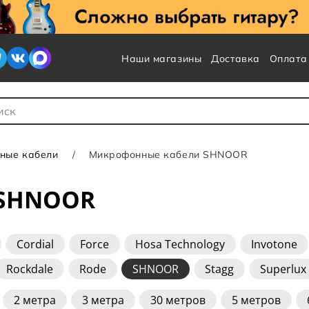
Наши магазины
Доставка
Оплата
 для Поиска
ные кабели
Микрофонные кабели SHNOOR
 SHNOOR
Cordial
Force
Hosa Technology
Invotone
Rockdale
Rode
SHNOOR
Stagg
Superlux
2 метра
3 метра
30 метров
5 метров