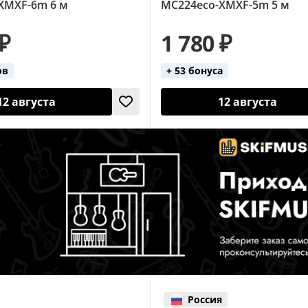
XMXF-6m 6 м
MC224eco-XMXF-5m 5 м
 ₽
1 780 ₽
ов
+ 53 бонуса
12 августа
12 августа
Россия