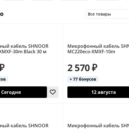
)
XLR - XLR (5 метров)
XLR (F) - JACK 3.5 (M)
XLR 
но
ный кабель SHNOOR
Микрофонный кабель S
XMXF-30m Black 30 м
MC220eco-XMXF-10m
 ₽
2 570 ₽
сов
+ 77 бонусов
Сегодня
12 августа
ный кабель SHNOOR
Микрофонный кабель S