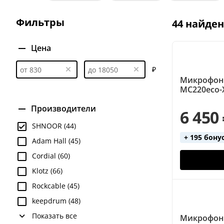
XLR - JACK 6.3
XLR - XLR
XLR - XLR (10 метров
Фильтры
44 найде
Стерео
Цена
₽
Микрофон
MC220eco-
Производители
6 450
SHNOOR (44)
+ 195 бону
Adam Hall (45)
Cordial (60)
Klotz (66)
Rockcable (45)
keepdrum (48)
Показать все
Микрофон