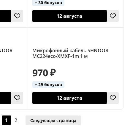
+ 30 бонусов
12 августа
HNOOR
Микрофонный кабель SHNOOR
MC224eco-XMXF-1m 1 м
970 ₽
+ 29 бонусов
12 августа
1
2
Следующая страница