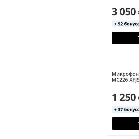
3 050
+ 92 бонус
Микрофон
MC226-XFJS
1 250
+ 37 бонус