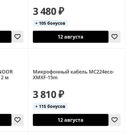
3 480 ₽
+ 105 бонусов
12 августа
HNOOR
Микрофонный кабель MC224eco-
 2 м
XMXF-15m
3 810 ₽
+ 115 бонусов
12 августа