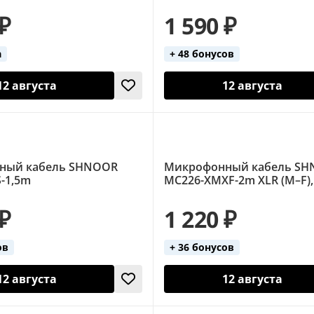
 ₽
1 590 ₽
а
+ 48 бонусов
12 августа
12 августа
ный кабель SHNOOR
Микрофонный кабель S
-1,5m
MC226-XMXF-2m XLR (M–F),
 ₽
1 220 ₽
ов
+ 36 бонусов
12 августа
12 августа