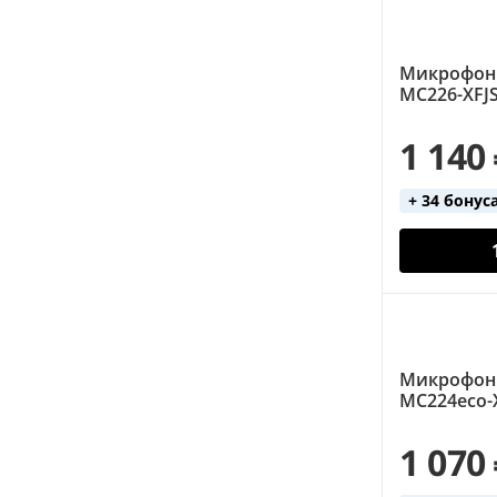
Микрофон
MC226-XFJ
1 140
+ 34 бонус
Микрофон
MC224eco-
1 070