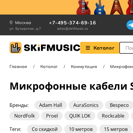
+7-495-374-69-16
Москва
ул. Бутырская, д.7
sales@skifmusic.ru
Поле
Каталог
Главная
Каталог
Коммутация
Микрофон
Микрофонные кабели
Бренды:
Adam Hall
AuraSonics
Bespeco
NordFolk
Proel
QUIK LOK
Rockcable
Теги:
Со скидкой
10 метров
15 метров