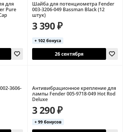
ля для
Шайба для потенциометра Fender
er Pure
003-3206-049 Bassman Black (12
Cap
штук)
3 390 ₽
+ 102 бонуса
26 сентября
002-3606-
Антивибрационное крепление для
лампы Fender 005-9718-049 Hot Rod
Deluxe
3 290 ₽
+ 99 бонусов