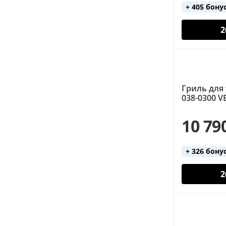
+ 405 бону
2
Гриль для
038-0300 V
10 79
+ 326 бону
2