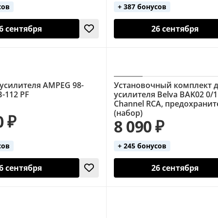
сов
+ 387 бонусов
6 сентября
26 сентября
 усилителя AMPEG 98-
Установочный комплект 
B-112 PF
усилителя Belva BAK02 0/1
Channel RCA, предохрани
(набор)
0 ₽
8 090 ₽
сов
+ 245 бонусов
6 сентября
26 сентября