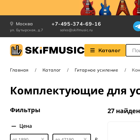
+7-495-374-69-16
Москва
ул. Бутырская, д.7
sales@skifmusic.ru
Поле
Каталог
Главная
Каталог
Гитарное усиление
Ком
Комплектующие для у
Фильтры
27 найде
Цена
₽