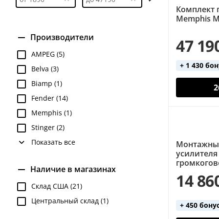
Комплект 
Memphis M
Производители
47 19
AMPEG (5)
+ 1 430 бо
Belva (3)
Biamp (1)
2
Fender (14)
Memphis (1)
Stinger (2)
Показать все
Монтажный
усилителя
громкогово
Наличие в магазинах
14 86
Склад США (21)
Центральный склад (1)
+ 450 бону