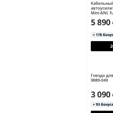
Кабельный
автоусилит
Mini-ANL f
5 890
+ 178 бону
2
Гнездо для
9889-049
3 090
+ 93 бонус