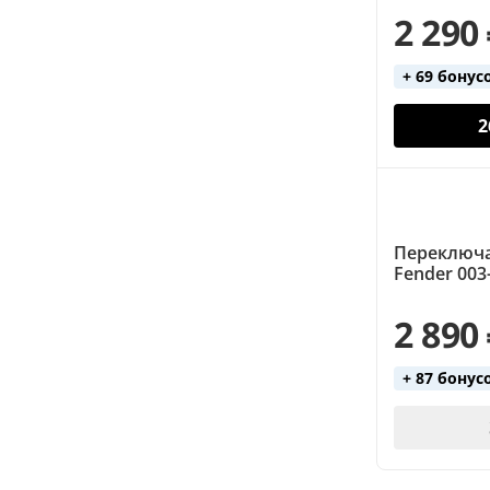
2 290
+ 69 бонус
2
Переключа
Fender 003
2 890
+ 87 бонус