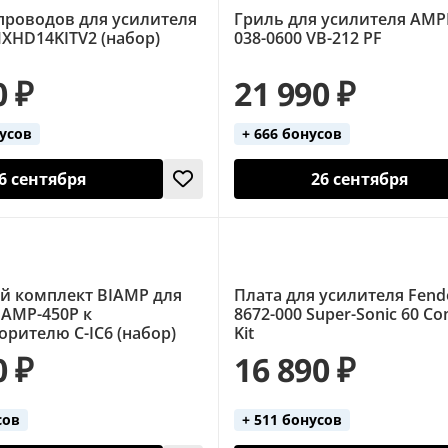
проводов для усилителя
Гриль для усилителя AMP
XHD14KITV2 (набор)
038-0600 VB-212 PF
0 ₽
21 990 ₽
нусов
+ 666 бонусов
6 сентября
26 сентября
 комплект BIAMP для
Плата для усилителя Fende
 AMP-450P к
8672-000 Super-Sonic 60 C
рителю C-IC6 (набор)
Kit
0 ₽
16 890 ₽
сов
+ 511 бонусов