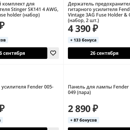
 комплект для
Держатель предохраните
еля Stinger SK141 4 AWG,
гитарного усилителя Fend
use holder (набор)
Vintage 3AG Fuse Holder & 
(набор, 2 шт.)
 ₽
4 390 ₽
сов
+ 133 бонуса
6 сентября
26 сентября
 усилителя Fender 005-
Панель для лампы Fender 
049 (пара)
 ₽
2 890 ₽
а
+ 87 бонусов