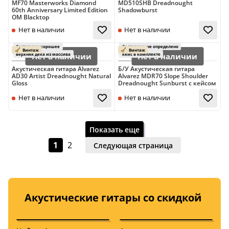
MF70 Masterworks Diamond
MD510SHB Dreadnought
60th Anniversary Limited Edition
Shadowburst
OM Blacktop
верхняя дека из 
Акустическая гитара Alvarez
Б/У Акустическая гитара
AD30 Artist Dreadnought Natural
Alvarez MDR70 Slope Shoulder
Заказать
Заказать
Gloss
Dreadnought Sunburst с кейсом
Показать еще
1
2
Следующая страница
Нет в наличии
Нет в наличии
Акустические гитары со скидкой
верхняя дека из массива
верхняя дека из 