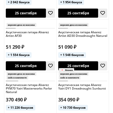
+ 2 042 бонуса
+ 1 954 бонуса
Испания
верхняя дека из массива
чехол в комплекте
верхняя дека из 
25 сентября
25 сентября
Акустическая гитара Alvarez
Акустическая гитара Alvarez
Artist AF30
Artist AD30 Dreadnought Natural
51 290 ₽
51 090 ₽
+ 1 554 бонуса
+ 1 548 бонусов
Акустическая гитара Alvarez
Акустическая гитара Alvarez
PYM70 Yairi Masterworks Parlor
Yairi DY1 Dreadnought Sunburst
25 сентября
25 сентября
Natural
верхняя дека из массива
370 490 ₽
354 090 ₽
кейс в комплекте
верхняя дека из 
+ 11 226 бонусов
+ 10 730 бонусов