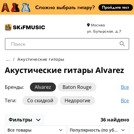
Москва
ул. Бутырская, д.7
Поле для Поиска
Акустические гитары
Акустические гитары Alvarez
Все
Бренды:
Alvarez
Baton Rouge
Belucci
Cort
Crafter
DeMarco
Все
Теги:
Со скидкой
Недорогие
Eastman
Elitaro
Fender
Flight
Для начинающих
Для левши
Gibson
Greg Bennett
Guild
Ibanez
Фильтры
36 найдено
Из массива
Для детей
С чехлом
Martin
Martinez
Rockdale
Sigma
С кейсом
Резонаторные
Auditorium