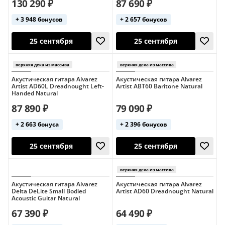
130 290 ₽
87 690 ₽
+ 3 948 бонусов
+ 2 657 бонусов
25 сентября
25 сентября
Акустическая гитара Alvarez
Акустическая гитара Alvarez
Artist AD60L Dreadnought Left-
Artist ABT60 Baritone Natural
Handed Natural
Япония
87 890 ₽
79 090 ₽
верхняя дека из массива
верхняя дека из 
+ 2 663 бонуса
+ 2 396 бонусов
кейс в комплекте
кейс в комплект
25 сентября
25 сентября
Акустическая гитара Alvarez
Акустическая гитара Alvarez
Delta DeLite Small Bodied
Artist AD60 Dreadnought Natural
Acoustic Guitar Natural
67 390 ₽
64 490 ₽