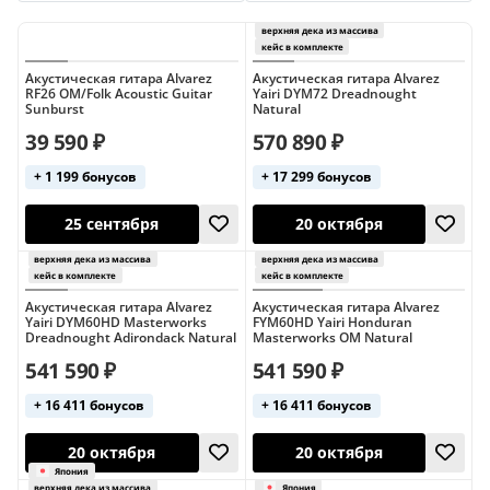
Taylor
Yamaha
Concert
Dreadnought
Folk
Grand Auditorium
Jumbo
Parlor
Акустическая гитара Alvarez
Акустическая гитара Alvarez
RF26 OM/Folk Acoustic Guitar
Yairi DYM72 Dreadnought
Sunburst
Natural
Без выреза
До 10000 руб
До 15000 руб
39 590 ₽
570 890 ₽
До 20000 руб
До 30000 руб
+ 1 199 бонусов
+ 17 299 бонусов
До 40000 руб
До 5000 руб
До 50000 руб
До 6000 руб
С вырезом
Япония
верхняя дека из 
кейс в комплект
25 сентября
20 октября
Акустическая гитара Alvarez
Акустическая гитара Alvarez
Yairi DYM60HD Masterworks
FYM60HD Yairi Honduran
Dreadnought Adirondack Natural
Masterworks OM Natural
541 590 ₽
541 590 ₽
+ 16 411 бонусов
+ 16 411 бонусов