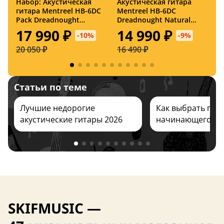
Набор: Акустическая
Акустическая гитара
А
Нет в наличии
Нет в наличии
гитара Mentreel HB-6DC
Mentreel HB-6DC
M
Pack Dreadnought
Dreadnought Natural
A
Natural Satin с
Satin
17 990 ₽
14 990 ₽
-10%
-9%
аксессуарами
20 050 ₽
16 490 ₽
1
Нет в наличии
Нет в наличии
Статьи по теме
Япония
Лучшие недорогие
Как выбрать гита
верхняя дека из массива
верхняя дека из 
акустические гитары 2026
начинающего ре
кейс в комплекте
кейс в комплект
SKIFMUSIC —