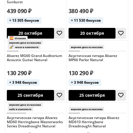
Sunburst
439 090 ₽
380 490 ₽
+ 13 305 бонусов
+ 11 530 бонусов
20 октября
20 октября
Alvarez MG60 Grand Auditorium
Акустичская гитара Alvarez
Acoustic Guitar Natural
MP66 Parlor Natural
130 290 ₽
130 290 ₽
+ 3 948 бонусов
+ 3 948 бонусов
20 октября
20 октября
Япония
Япония
верхняя дека из массива
верхняя дека из 
Акустическая гитара Alvarez
Акустическая гитара Alvarez
кейс в комплекте
кейс в комплект
MD60 Herringbone Masterworks
MD610 Herringbone
Series Dreadnought Natural
Dreadnought Natural