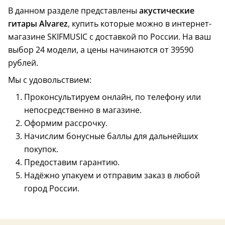
В данном разделе представлены
акустические
гитары Alvarez
, купить которые можно в интернет-
магазине SKIFMUSIC с доставкой по России. На ваш
выбор 24 модели, а цены начинаются от 39590
рублей.
верхняя дека из массива
верхняя дека из 
Мы с удовольствием:
Проконсультируем онлайн, по телефону или
непосредственно в магазине.
Оформим рассрочку.
Начислим бонусные баллы для дальнейших
покупок.
Предоставим гарантию.
Состояние: хорошее
Состояние: не оп
Винтаж
Винтаж
верхняя дека из массива
кейс в комплект
Надёжно упакуем и отправим заказ в любой
город России.