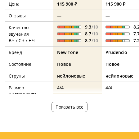
Цена
115 900 ₽
115 900 ₽
Отзывы
—
—
9.3
/10
8.
Качество
8.7
/10
7.
звучания
ВЧ / СЧ / НЧ
8.7
/10
7.
Бренд
New Tone
Prudencio
Состояние
Новое
Новое
Струны
нейлоновые
нейлоновые
Размер
4/4
4/4
инструмента
Верхняя дека из
да
да
Показать все
массива
Вырез на корпусе
есть
нет
Ориентация
под правую руку
под правую ру