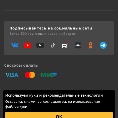
Подписывайтесь на социальные сети
Более 500 обучающих видео и обзоров
Способы оплаты
«Виза»
«Мастеркард»
«Мир»
Используем куки и рекомендательные технологии
Доставка по России: Москва, Санкт-Петербург, Новосибирск,
Екатеринбург, Казань, Нижний Новгород, Челябинск,
Оставаясь с нами, вы соглашаетесь на использование
Красноярск, Самара, Уфа, Ростов-на-Дону, Омск, Краснодар,
файлов куки
.
Воронеж, Волгоград, Пермь и другие города.
© 2005 – 2026 Каталог интернет-сайта
skifmusic.ru
носит
ОК