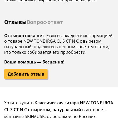
Накладка на гриф
—
палисандр
Мензура, дюймов
—
—
Отзывы
Вопрос-ответ
В комплекте
—
—
Отзывов пока нет
. Если вы владеете информацией
о товаре NEW TONE IRGA CL S CT N C с вырезом,
натуральный, поделитесь ценным советом с теми,
кто только собирается его приобрести.
Ваша помощь — бесценна!
Добавить отзыв
Хотите купить
Классическая гитара NEW TONE IRGA
CL S CT N C с вырезом, натуральный
в интернет-
магазине SKIFMUSIC с доставкой по России?