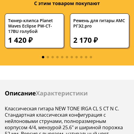
С этим товаром покупают
Количество струн
6
6
Количество ладов
19
19
Тюнер-клипса Planet
Ремень для гитары АМС
Waves Eclipse PW-CT-
РГЭ2.pro
17BU голубой
Ширина верхнего
52
—
порожка, мм
1 420 ₽
2 170 ₽
Цвет корпуса
натуральный
натуральный
Страна
—
Испания
производства
Нижняя дека из
—
нет
массива
Инструкции
Описание
Характеристики
Верхняя дека
—
ель
Нижняя дека
—
Whitewood
Классическая гитара NEW TONE IRGA CL S CT N C.
Стандартная классическая конфигурация с
Обечайка
—
Whitewood
нейлоновыми струнами, полноразмерным
корпусом 4/4, мензурой 25.6" и шириной порожка
Гриф
—
цедер
52 мм. Версия с вырезом, натуральный цвет.