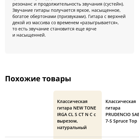
резонанс и продолжительность звучания (сустейн).
Звучание гитары получается яркое, насыщенное,
богатое обертонами (призвуками). Гитара с верхней
декой из массива со временем «разыгрывается»,
то есть звучание становится еще ярче
и насыщенней.
Похожие товары
Классическая
Классическая
гитара NEW TONE
гитара
IRGA CL S CT N C с
PRUDENCIO SA
вырезом,
7-S Spruce Top
натуральный