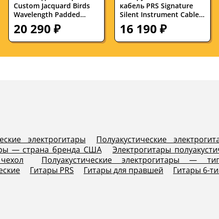
Custom Jacquard Birds
кабель PRS Signature
Wavelength Padded
Silent Instrument Cable
Charcoal 2.4 in.
Black 7.6 м
20 290 ₽
16 190 ₽
ческие электрогитары
Полуакустические электрог
ары — страна бренда США
Электрогитары полуакусти
чехол
Полуакустические электрогитары — ти
еские
Гитары PRS
Гитары для правшей
Гитары 6-т