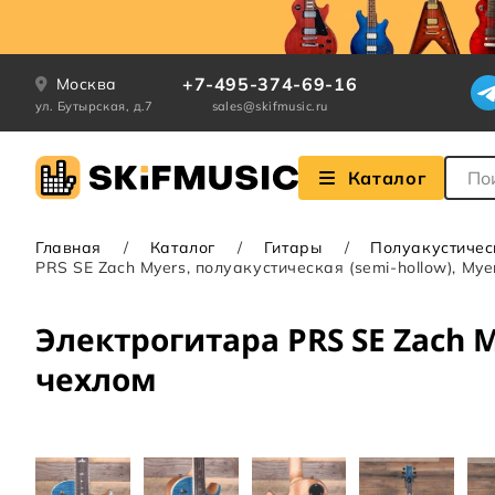
+7-495-374-69-16
Москва
ул. Бутырская, д.7
sales@skifmusic.ru
Поле
Каталог
Главная
Каталог
Гитары
Полуакустичес
PRS SE Zach Myers, полуакустическая (semi-hollow), Myer
Электрогитара PRS SE Zach M
чехлом