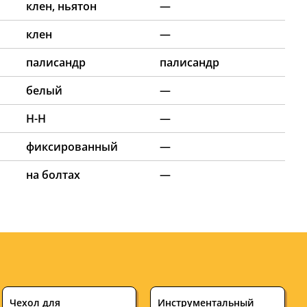
клен, ньятон
—
клен
—
палисандр
палисандр
белый
—
H-H
—
фиксированный
—
на болтах
—
Чехол для
Инструментальный