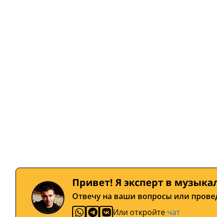
Привет! Я эксперт в музыка
Отвечу на ваши вопросы или прове
Или откройте
чат