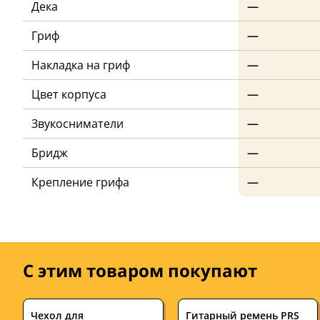
Дека
—
Гриф
—
Накладка на гриф
—
Цвет корпуса
—
Звукосниматели
—
Бридж
—
Крепление грифа
—
С этим товаром покупают
Чехол для
Гитарный ремень PRS