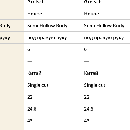
Gretsch
Gretsch
Новое
Новое
 Body
Semi-Hollow Body
Semi-Hollow Body
руку
под правую руку
под правую руку
6
6
—
—
Китай
Китай
Single cut
Single cut
22
22
24.6
24.6
43
43