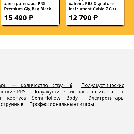
электрогитары PRS
кабель PRS Signature
Premium Gig Bag Black
Instrument Cable 7.6 м
15 490 ₽
12 790 ₽
итары — количество струн 6
Полуакустические
ческие PRS
Полуакустические электрогитары — в
п корпуса Semi-Hollow Body
Электрогитары
и струнные
Профессиональные гитары