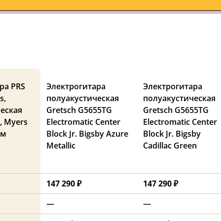
ра PRS
Электрогитара
Электрогитара
s,
полуакустическая
полуакустическая
еская
Gretsch G5655TG
Gretsch G5655TG
), Myers
Electromatic Center
Electromatic Center
ом
Block Jr. Bigsby Azure
Block Jr. Bigsby
Metallic
Cadillac Green
147 290 ₽
147 290 ₽
—
—