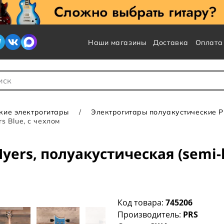
Наши магазины
Доставка
Оплата
 для Поиска
кие электрогитары
Электрогитары полуакустические 
s Blue, с чехлом
yers, полуакустическая (semi-ho
Код товара:
745206
Производитель:
PRS