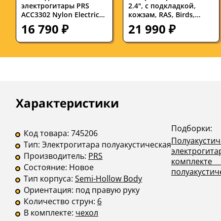
электрогитары PRS
2.4", с подкладкой,
ACC3302 Nylon Electric
кожзам, RAS, Birds,
Gig Bag Black
бежевый
16 790 ₽
21 990 ₽
Описание
Инструкции
Характеристики
Подборки:
Код товара:
745206
Полуакусти
Тип:
Электрогитара полуакустическая
электрогит
Производитель:
PRS
комплекте 
Состояние:
Новое
полуакустич
Тип корпуса:
Semi-Hollow Body
Ориентация:
под правую руку
Количество струн:
6
В комплекте:
чехол