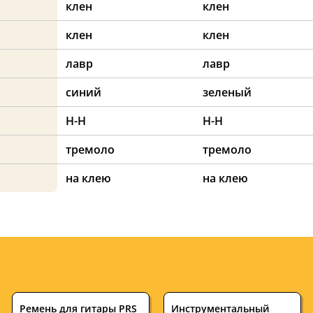
клен
клен
клен
клен
лавр
лавр
синий
зеленый
H-H
H-H
тремоло
тремоло
на клею
на клею
Ремень для гитары PRS
Инструментальный