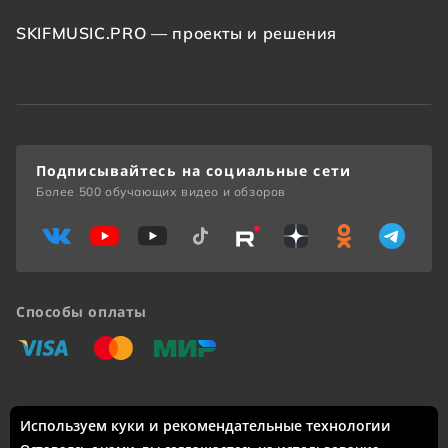
SKIFMUSIC.PRO — проекты и решения
Подписывайтесь на социальные сети
Более 500 обучающих видео и обзоров
Способы оплаты
«Виза»
«Мастеркард»
«Мир»
Используем куки и рекомендательные технологии
Доставка по России: Москва, Санкт-Петербург, Новосибирск,
Екатеринбург, Казань, Нижний Новгород, Челябинск,