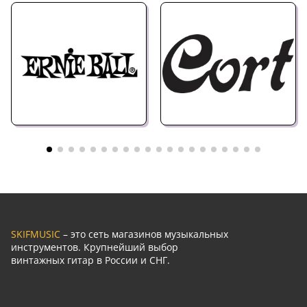
SKIFMUSIC
– это сеть магазинов музыкальных
инструментов. Крупнейший выбор
винтажных гитар в России и СНГ.