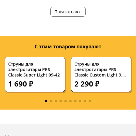
нейлон,
нейлон
Материал
Показать все
полиэстер
Цвет
черный
черный
Страна
—
Китай
производства
С этим товаром покупают
Струны для
Струны для
электрогитары PRS
электрогитары PRS
Classic Super Light 09-42
Classic Custom Light 9.5-
44
1 690 ₽
2 290 ₽