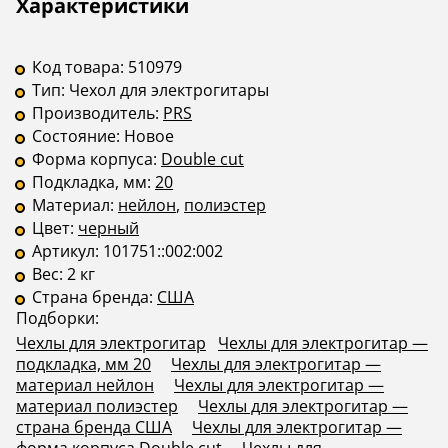
Описание
Инструкции
Характеристики
Код товара:
510979
Тип:
Чехол для электрогитары
Производитель:
PRS
Состояние:
Новое
Форма корпуса:
Double cut
Подкладка, мм:
20
Материал:
нейлон
,
полиэстер
Цвет:
черный
Артикул:
101751::002:002
Вес:
2 кг
Страна бренда:
США
Подборки:
Чехлы для электрогитар
Чехлы для электрогитар —
подкладка, мм 20
Чехлы для электрогитар —
материал нейлон
Чехлы для электрогитар —
материал полиэстер
Чехлы для электрогитар —
страна бренда США
Чехлы для электрогитар —