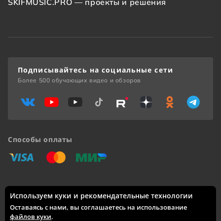
SKIFMUSIC.PRO — проекты и решения
Подписывайтесь на социальные сети
Более 500 обучающих видео и обзоров
Способы оплаты
«Виза»
«Мастеркард»
«Мир»
Используем куки и рекомендательные технологии
Доставка по России: Москва, Санкт-Петербург, Новосибирск,
Екатеринбург, Казань, Нижний Новгород, Челябинск,
Оставаясь с нами, вы соглашаетесь на использование
Красноярск, Самара, Уфа, Ростов-на-Дону, Омск, Краснодар,
файлов куки
.
Воронеж, Волгоград, Пермь и другие города.