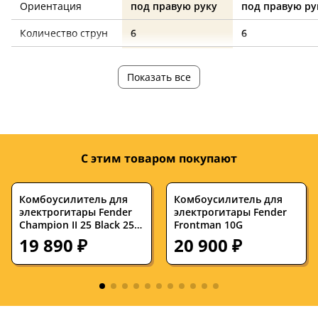
Ориентация
под правую руку
под правую ру
Количество струн
6
6
Количество ладов
22
22
Показать все
Мензура, дюймов
25.5
25.5
Ширина верхнего
42.8
42.8
порожка, мм
Дека
ольха
ольха
С этим товаром покупают
Гриф
клен
клен
Комбоусилитель для
Комбоусилитель для
Накладка на гриф
клен
клен
электрогитары Fender
электрогитары Fender
Champion II 25 Black 25W
Frontman 10G
Цвет корпуса
санберст
санберст
1x8
19 890 ₽
20 900 ₽
В комплекте
кейс
кейс
Электроника
пассивная
пассивная
Звукосниматели
S-S
S-S