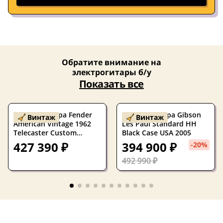
Обратите внимание на
электрогитары б/у
Показать все
Электрогитара Fender
Электрогитара Gibson
Винтаж
Винтаж
American Vintage 1962
Les Paul Standard HH
Telecaster Custom
Black Case USA 2005
Designer Edition SS
427 390 ₽
394 900 ₽
-20%
Crimson Red Transparent
w/case USA 2000
492 990 ₽