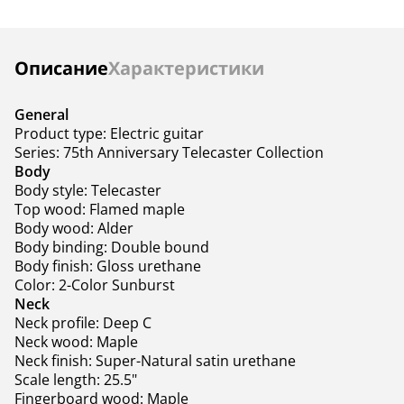
Бридж
фиксированный
фиксированн
Инструкции
Описание
Характеристики
Страна
—
США
производства
General
Крепление грифа
—
на болтах
Product type: Electric guitar
Series: 75th Anniversary Telecaster Collection
Body
Body style: Telecaster
Top wood: Flamed maple
Body wood: Alder
Body binding: Double bound
Body finish: Gloss urethane
Color: 2-Color Sunburst
Neck
Neck profile: Deep C
Neck wood: Maple
Neck finish: Super-Natural satin urethane
Scale length: 25.5"
Fingerboard wood: Maple