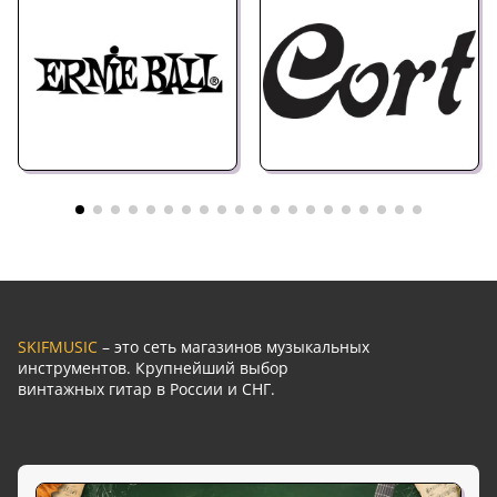
SKIFMUSIC
– это сеть магазинов музыкальных
инструментов. Крупнейший выбор
винтажных гитар в России и СНГ.