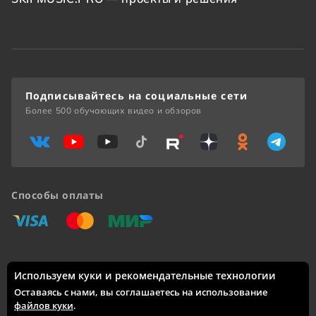
Подписывайтесь на социальные сети
Более 500 обучающих видео и обзоров
Способы оплаты
«Виза»
«Мастеркард»
«Мир»
Используем куки и рекомендательные технологии
Доставка по России: Москва, Санкт-Петербург, Новосибирск,
Екатеринбург, Казань, Нижний Новгород, Челябинск,
Оставаясь с нами, вы соглашаетесь на использование
Красноярск, Самара, Уфа, Ростов-на-Дону, Омск, Краснодар,
файлов куки
.
Воронеж, Волгоград, Пермь и другие города.