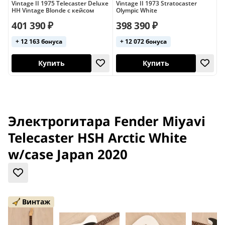
Vintage II 1975 Telecaster Deluxe
Vintage II 1973 Stratocaster
V
HH Vintage Blonde с кейсом
Olympic White
V
401 390 ₽
398 390 ₽
+ 12 163 бонуса
+ 12 072 бонуса
кейс в комплекте
Купить
Купить
Электрогитара Fender Miyavi
Telecaster HSH Arctic White
w/case Japan 2020
Винтаж