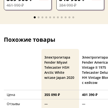
461 990 ₽
384 990 ₽
Похожие товары
Электрогитара
Электрогитара
Fender Miyavi
Fender America
Telecaster HSH
Vintage II 1975
Arctic White
Telecaster Delu
w/case Japan 2020
HH Vintage Blo
с кейсом
Цена
355 090 ₽
401 390 ₽
Отзывы
—
—