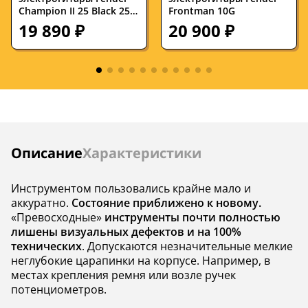
Champion II 25 Black 25W
Frontman 10G
Гриф
клен
клен
1x8
19 890 ₽
20 900 ₽
Накладка на гриф
палисандр
клен
Цвет корпуса
белый
бежевый
В комплекте
кейс
кейс
Электроника
пассивная
пассивная
Инструкции
Описание
Характеристики
Звукосниматели
H-S-H
H-H
Бридж
тремоло
фиксированн
Инструментом пользовались крайне мало и
аккуратно.
Состояние приближено к новому.
Крепление грифа
на болтах
на болтах
«Превосходные»
инструменты почти полностью
лишены визуальных дефектов и на 100%
технических
. Допускаются незначительные мелкие
неглубокие царапинки на корпусе. Например, в
местах крепления ремня или возле ручек
потенциометров.