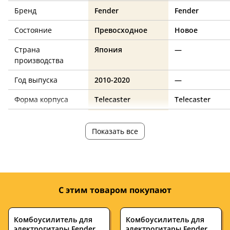
Бренд
Fender
Fender
Состояние
Превосходное
Новое
Страна
Япония
—
производства
Год выпуска
2010-2020
—
Форма корпуса
Telecaster
Telecaster
Ориентация
под правую руку
под правую ру
Показать все
Количество струн
6
6
Количество ладов
21
21
Мензура, дюймов
25.5
25.5
С этим товаром покупают
Ширина верхнего
42
41.9
порожка, мм
Комбоусилитель для
Комбоусилитель для
Дека
ольха
ольха
электрогитары Fender
электрогитары Fender