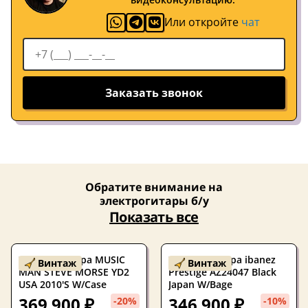
Или откройте
чат
Заказать звонок
Обратите внимание на
электрогитары б/у
Показать все
Электрогитара MUSIC
Электрогитара ibanez
Винтаж
Винтаж
MAN STEVE MORSE YD2
Prestige AZ24047 Black
USA 2010'S W/Case
Japan W/Bage
369 900 ₽
346 900 ₽
-20%
-10%