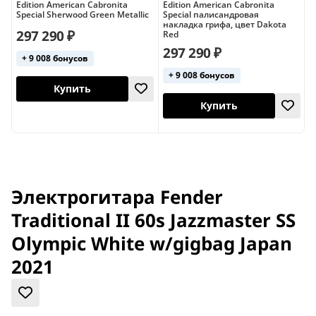
Edition American Cabronita
Edition American Cabronita
S
Special Sherwood Green Metallic
Special палисандровая
R
накладка грифа, цвет Dakota
2
297 290 ₽
Red
T
ч
297 290 ₽
+ 9 008 бонусов
+ 9 008 бонусов
США
Купить
Купить
Электрогитара Fender
Traditional II 60s Jazzmaster SS
Olympic White w/gigbag Japan
2021