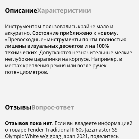
Цвет корпуса
белый
зеленый
Инструкции
Описание
Характеристики
В комплекте
чехол
—
Инструментом пользовались крайне мало и
Электроника
пассивная
—
аккуратно.
Состояние приближено к новому.
«Превосходные»
инструменты почти полностью
Звукосниматели
S-S
—
лишены визуальных дефектов и на 100%
технических
. Допускаются незначительные мелкие
Бридж
тремоло
—
неглубокие царапинки на корпусе. Например, в
местах крепления ремня или возле ручек
Крепление грифа
на болтах
—
потенциометров.
Отзывы
Вопрос-ответ
Отзывов пока нет
. Если вы владеете информацией
о товаре Fender Traditional II 60s Jazzmaster SS
Olympic White w/gigbag Japan 2021, поделитесь