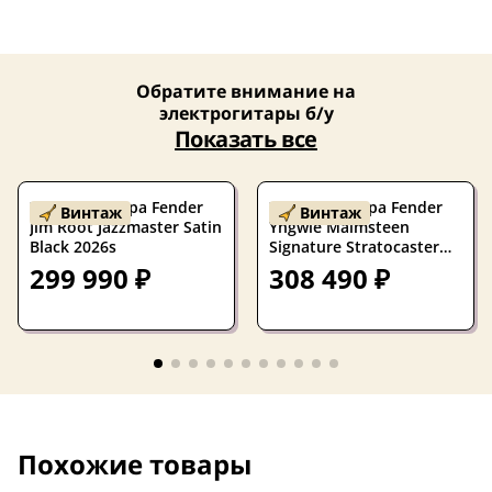
Обратите внимание на
электрогитары б/у
Показать все
Электрогитара Fender
Электрогитара Fender
Винтаж
Винтаж
Jim Root Jazzmaster Satin
Yngwie Malmsteen
Black 2026s
Signature Stratocaster
SSS Vintage White w/case
299 990 ₽
308 490 ₽
Japan 2016
Похожие товары