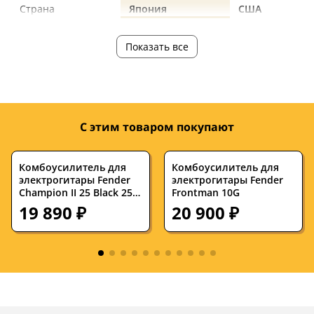
Страна
Япония
США
производства
Показать все
Год выпуска
2020+
—
Форма корпуса
Jazzmaster
—
Ориентация
под правую руку
под правую ру
С этим товаром покупают
Количество струн
6
6
Количество ладов
21
—
Комбоусилитель для
Комбоусилитель для
электрогитары Fender
электрогитары Fender
Мензура, дюймов
25.5
—
Champion II 25 Black 25W
Frontman 10G
1x8
19 890 ₽
20 900 ₽
Ширина верхнего
42
—
порожка, мм
Дека
липа
—
Гриф
клен
—
Накладка на гриф
палисандр
—