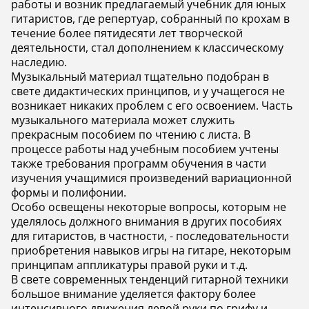
работы и возник предлагаемый учебник для юных
гитаристов, где репертуар, собранный по крохам в
течение более пятидесяти лет творческой
деятельности, стал дополнением к классическому
наследию.
Музыкальный материал тщательно подобран в
свете дидактических принципов‚ и у учащегося не
возникает никаких проблем с его освоением. Часть
музыкального материала может служить
прекрасным пособием по чтению с листа. В
процессе работы над учебным пособием учтены
также требования программ обучения в части
изучения учащимися произведений вариационной
формы и полифонии.
Особо освещены некоторые вопросы, которым не
уделялось должного внимания в других пособиях
для гитаристов, в частности, - последовательности
приобретения навыков игры на гитаре, некоторым
принципам аппликатуры правой руки и т.д.
В свете современных тенденций гитарной техники
большое внимание уделяется фактору более
интенсивного движения левой руки по грифу и,