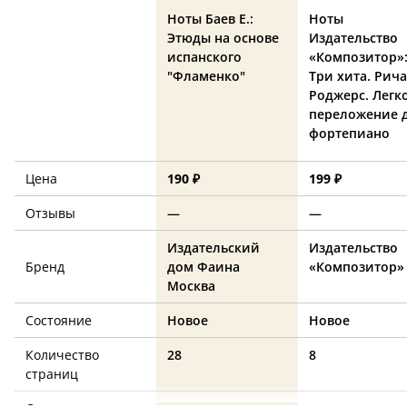
Ноты Баев Е.:
Ноты
Этюды на основе
Издательство
испанского
«Композитор»
"Фламенко"
Три хита. Рич
Роджерс. Легк
переложение 
фортепиано
Цена
190 ₽
199 ₽
Отзывы
—
—
Издательский
Издательство
Бренд
дом Фаина
«Композитор»
Москва
Состояние
Новое
Новое
Количество
28
8
страниц