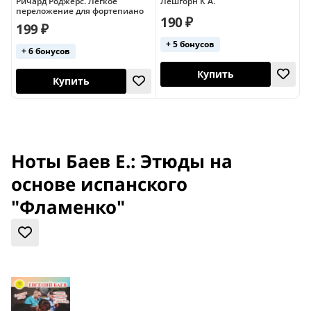
Ричард Роджерс. Легкое
Лёшгорн К А.
ф
переложение для фортепиано
190 ₽
199 ₽
+ 5 бонусов
+ 6 бонусов
Россия
Купить
Купить
Ноты Баев Е.: Этюды на
основе испанского
"Фламенко"