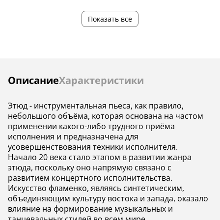
Страна
—
—
производства
Показать все
Инструкции
Описание
Характеристики
Этюд - инструментальная пьеса, как правило,
небольшого объёма, которая основана на частом
применении какого-либо трудного приёма
исполнения и предназначена для
усовершенствования техники исполнителя.
Начало 20 века стало этапом в развитии жанра
этюда, поскольку оно напрямую связано с
развитием концертного исполнительства.
Искусство фламенко, являясь синтетическим,
объединяющим культуру востока и запада, оказало
влияние на формирование музыкальных и
танцевальных стилей во всем мире.