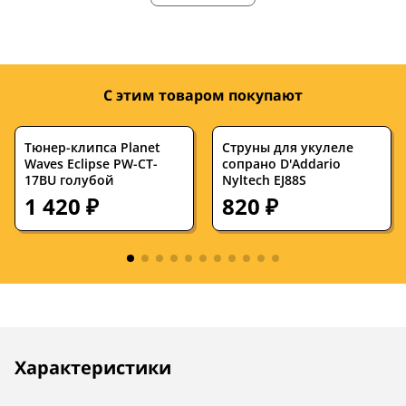
массива
Количество струн
4
6
Количество ладов
12
—
С этим товаром покупают
Верхняя дека
карбон
—
Нижняя дека
карбон
—
Тюнер-клипса Planet
Струны для укулеле
Waves Eclipse PW-CT-
сопрано D'Addario
17BU голубой
Обечайка
карбон
Nyltech EJ88S
—
1 420 ₽
820 ₽
Гриф
карбон
—
Цвет корпуса
белый
—
Накладка на гриф
—
—
В комплекте
—
—
Описание
Инструкции
Характеристики