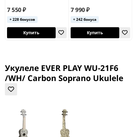
7 550 ₽
7 990 ₽
8
+ 228 бонусов
+ 242 бонуса
Купить
Купить
Укулеле EVER PLAY WU-21F6
/WH/ Carbon Soprano Ukulele