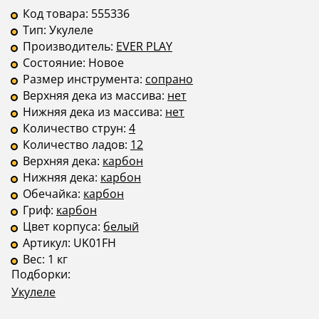
Код товара:
555336
Тип:
Укулеле
Производитель:
EVER PLAY
Состояние:
Новое
Размер инструмента:
сопрано
Верхняя дека из массива:
нет
Нижняя дека из массива:
нет
Количество струн:
4
Количество ладов:
12
Верхняя дека:
карбон
Нижняя дека:
карбон
Обечайка:
карбон
Гриф:
карбон
Цвет корпуса:
белый
Артикул:
UK01FH
Вес:
1 кг
Подборки:
Укулеле