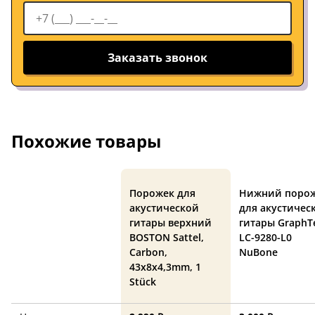
Заказать звонок
Похожие товары
Порожек для
Нижний поро
акустической
для акустичес
гитары верхний
гитары GraphT
BOSTON Sattel,
LC-9280-L0
Carbon,
NuBone
43x8x4,3mm, 1
Stück