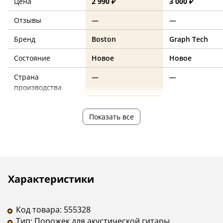
Цена
2 990 ₽
3 000 ₽
Отзывы
—
—
Бренд
Boston
Graph Tech
Состояние
Новое
Новое
Страна
—
—
производства
Показать все
Описание
Инструкции
Характеристики
Код товара:
555328
Тип:
Порожек для акустической гитары