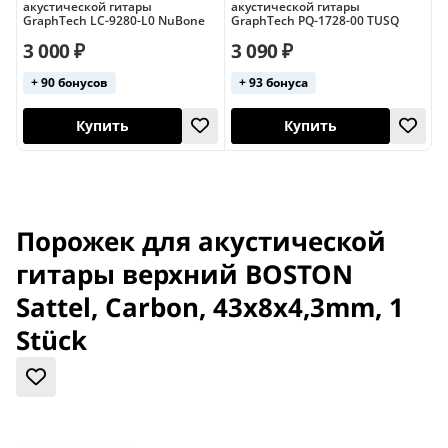
акустической гитары
акустической гитары
а
GraphTech LC-9280-L0 NuBone
GraphTech PQ-1728-00 TUSQ
G
3 000 ₽
3 090 ₽
3
+ 90 бонусов
+ 93 бонуса
Канада
Купить
Купить
Порожек для акустической
гитары верхний BOSTON
Sattel, Carbon, 43x8x4,3mm, 1
Stück