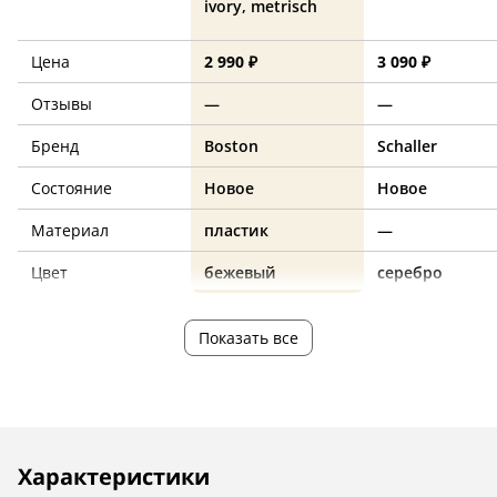
ivory, metrisch
Цена
2 990 ₽
3 090 ₽
Отзывы
—
—
Бренд
Boston
Schaller
Состояние
Новое
Новое
Материал
пластик
—
Цвет
бежевый
серебро
Показать все
Описание
Инструкции
Характеристики