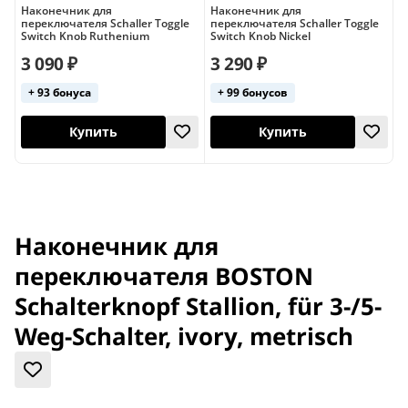
Наконечник для
Наконечник для
Н
переключателя Schaller Toggle
переключателя Schaller Toggle
п
Switch Knob Ruthenium
Switch Knob Nickel
г
х
3 090 ₽
3 290 ₽
3
+ 93 бонуса
+ 99 бонусов
Купить
Купить
Наконечник для
переключателя BOSTON
Schalterknopf Stallion, für 3-/5-
Weg-Schalter, ivory, metrisch