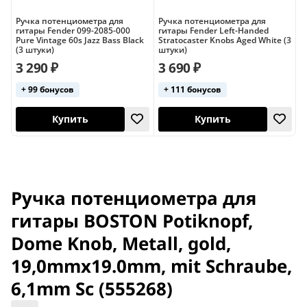
Ручка потенциометра для
Ручка потенциометра для
Р
гитары Fender 099-2085-000
гитары Fender Left-Handed
г
Pure Vintage 60s Jazz Bass Black
Stratocaster Knobs Aged White (3
C
(3 штуки)
штуки)
3
3 290 ₽
3 690 ₽
+ 99 бонусов
+ 111 бонусов
Купить
Купить
Ручка потенциометра для
гитары BOSTON Potiknopf,
Dome Knob, Metall, gold,
19,0mmx19.0mm, mit Schraube,
6,1mm Sc (555268)