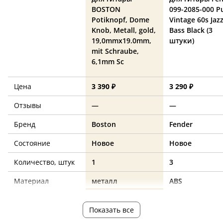
BOSTON
099-2085-000 P
Potiknopf, Dome
Vintage 60s Jaz
Knob, Metall, gold,
Bass Black (3
19,0mmx19.0mm,
штуки)
mit Schraube,
6,1mm Sc
Цена
3 390 ₽
3 290 ₽
Отзывы
—
—
Бренд
Boston
Fender
Состояние
Новое
Новое
Количество, штук
1
3
Материал
металл
ABS
Цвет
золото
черный
Показать все
Форма корпуса
—
Jazz Bass