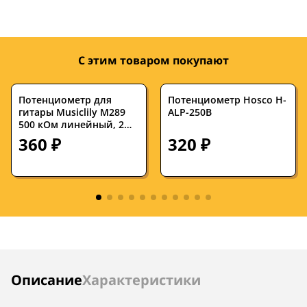
С этим товаром покупают
Потенциометр для
Потенциометр Hosco H-
гитары Musiclily M289
ALP-250B
500 кОм линейный, 2
штуки
360 ₽
320 ₽
Инструкции
Описание
Характеристики