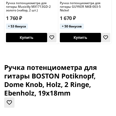
Ручка потенциометра для
Ручка потенциометра для
Р
гитары Musiclily MX1713GD-2
гитары GUYKER NKB-003-5
г
золото (набор, 2 шт.)
Nickel
з
1 760 ₽
1 670 ₽
+ 53 бонуса
+ 50 бонусов
Купить
Купить
Ручка потенциометра для
гитары BOSTON Potiknopf,
Dome Knob, Holz, 2 Ringe,
Ebenholz, 19x18mm