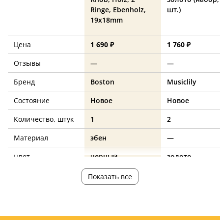
Ringe, Ebenholz,
шт.)
19x18mm
Цена
1 690 ₽
1 760 ₽
Отзывы
—
—
Бренд
Boston
Musiclily
Состояние
Новое
Новое
Количество, штук
1
2
Материал
эбен
—
Цвет
черный
золото
Страна
—
—
Показать все
производства