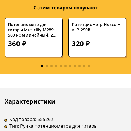
С этим товаром покупают
Потенциометр для
Потенциометр Hosco H-
гитары Musiclily M289
ALP-250B
500 кОм линейный, 2
штуки
360 ₽
320 ₽
Описание
Инструкции
Характеристики
Код товара:
555262
Тип:
Ручка потенциометра для гитары