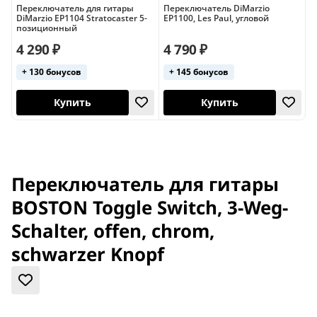
Переключатель для гитары
Переключатель DiMarzio
П
DiMarzio EP1104 Stratocaster 5-
EP1100, Les Paul, угловой
F
позиционный
S
4 290 ₽
4 790 ₽
5
+ 130 бонусов
+ 145 бонусов
Купить
Купить
Переключатель для гитары
BOSTON Toggle Switch, 3-Weg-
Schalter, offen, chrom,
schwarzer Knopf