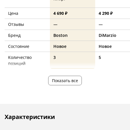
Цена
4 690 ₽
4 290 ₽
Отзывы
—
—
Бренд
Boston
DiMarzio
Состояние
Новое
Новое
Количество
3
5
позиций
Показать все
Описание
Инструкции
Характеристики