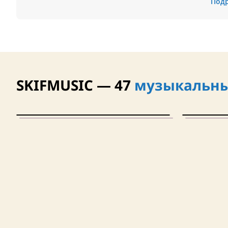
Под
SKIFMUSIC — 47
музыкальны