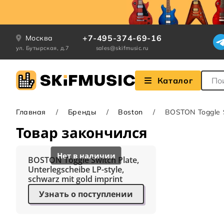
+7-495-374-69-16
Москва
ул. Бутырская, д.7
sales@skifmusic.ru
Поле
Каталог
Главная
Бренды
Boston
BOSTON Toggle Sw
Товар закончился
BOSTON Toggle Switch Plate,
Unterlegscheibe LP-style,
schwarz mit gold imprint
Узнать о поступлении