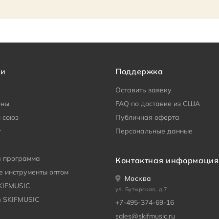
ии
Поддержка
Оставить заявку
ины
FAQ по доставке из США
 союз
Публичная оферта
г
Персональные данные
я программа
Контактная информация
 инструменты оптом
Москва
KIFMUSIC
ул. Бутырская, д.7
в SKIFMUSIC
+7-495-374-69-16
sales@skifmusic.ru