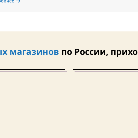
робнее
х магазинов
по России, прихо