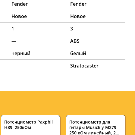
Fender
Fender
Новое
Новое
1
3
—
ABS
черный
белый
—
Stratocaster
Потенциометр Paxphil
Потенциометр для
H89, 250кОм
гитары Musiclily M279
250 кОм линейный, 2