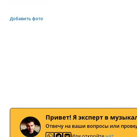
Добавить фото
Привет! Я эксперт в музыка
Отвечу на ваши вопросы или прове
Или откройте
чат