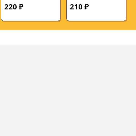
штуки
220 ₽
210 ₽