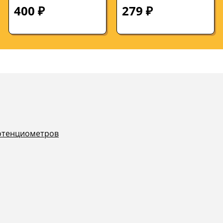
штуки
400 ₽
279 ₽
потенциометров