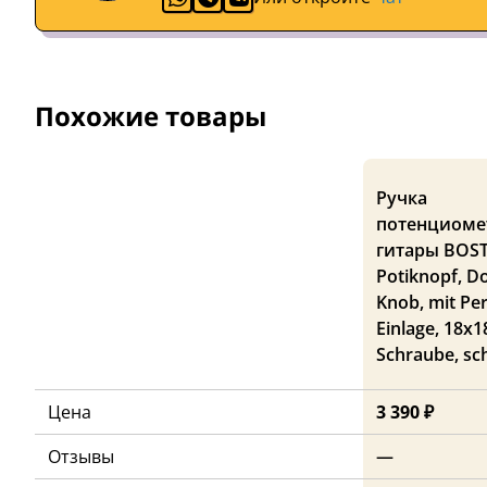
Похожие товары
Ручка
потенциоме
гитары BOS
Potiknopf, 
Knob, mit Per
Einlage, 18x
Schraube, sc
Цена
3 390 ₽
Отзывы
—