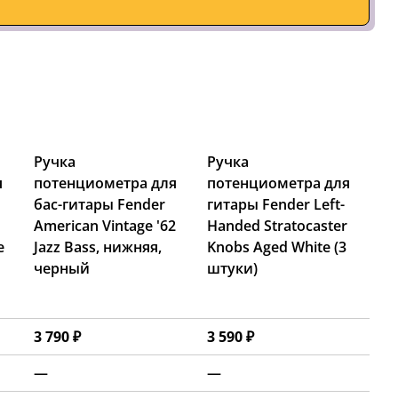
Ручка
Ручка
я
потенциометра для
потенциометра для
бас-гитары Fender
гитары Fender Left-
American Vintage '62
Handed Stratocaster
e
Jazz Bass, нижняя,
Knobs Aged White (3
черный
штуки)
3 790 ₽
3 590 ₽
—
—