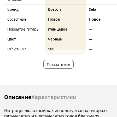
Бренд
Boston
Sela
Состояние
Новое
Новое
Покрытие гитары
глянцевое
—
Цвет
черный
—
Объем, мл
500
—
Показать все
Инструкции
Описание
Характеристики
Нитроцеллюлозный лак используется на гитарах с
пятидесятых и шестидесятых годов благодаря