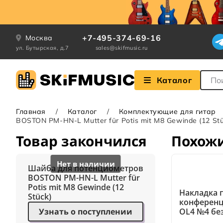
+7-495-374-69-16
Москва
ул. Бутырская, д.7
sales@skifmusic.ru
Поле
Каталог
Главная
Каталог
Комплектующие для гитар
BOSTON PM-HN-L Mutter für Potis mit M8 Gewinde (12 Stü
Товар закончился
Похож
Шайба для потенциометров
BOSTON PM-HN-L Mutter für
Potis mit M8 Gewinde (12
Накладка 
Stück)
конференц
Узнать о поступлении
OL4 №4 бе