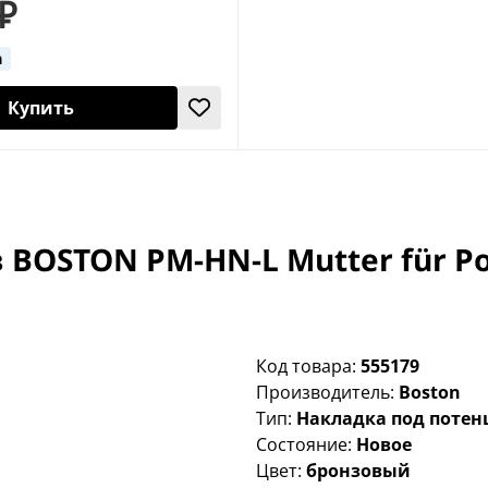
 ₽
а
Купить
OSTON PM-HN-L Mutter für Pot
Код товара:
555179
Производитель:
Boston
Тип:
Накладка под поте
Состояние:
Новое
Цвет:
бронзовый