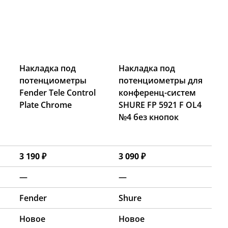
Накладка под
Накладка под
потенциометры
потенциометры для
Fender Tele Control
конференц-систем
Plate Chrome
SHURE FP 5921 F OL4
№4 без кнопок
3 190 ₽
3 090 ₽
—
—
Fender
Shure
Новое
Новое