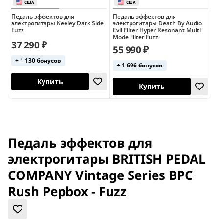
Педаль эффектов для
Педаль эффектов для
П
электрогитары Keeley Dark Side
электрогитары Death By Audio
э
Fuzz
Evil Filter Hyper Resonant Multi
C
Mode Filter Fuzz
H
37 290 ₽
55 990 ₽
5
+ 1 130 бонусов
+ 1 696 бонусов
США
США
Купить
Купить
Педаль эффектов для
электрогитары BRITISH PEDAL
COMPANY Vintage Series BPC
Rush Pepbox - Fuzz