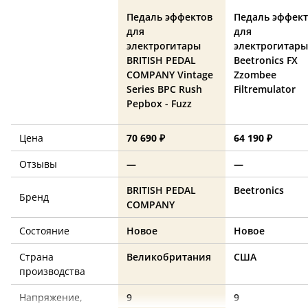
Педаль эффектов
Педаль эффек
для
для
электрогитары
электрогитары
BRITISH PEDAL
Beetronics FX
COMPANY Vintage
Zzombee
Series BPC Rush
Filtremulator
Pepbox - Fuzz
Цена
70 690 ₽
64 190 ₽
Отзывы
—
—
BRITISH PEDAL
Beetronics
Бренд
COMPANY
Состояние
Новое
Новое
Страна
Великобритания
США
производства
Напряжение,
9
9