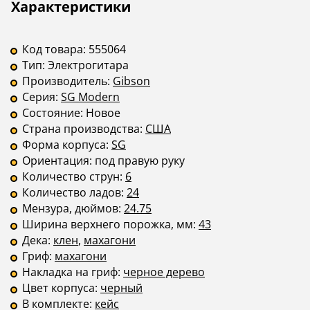
Описание
Инструкции
Характеристики
Бридж
фиксированный
—
Крепление грифа
на клею
—
Код товара:
555064
Тип:
Электрогитара
Производитель:
Gibson
Серия:
SG Modern
Состояние:
Новое
Страна производства:
США
Форма корпуса:
SG
Ориентация:
под правую руку
Количество струн:
6
Количество ладов:
24
Мензура, дюймов:
24.75
Ширина верхнего порожка, мм:
43
Дека:
клен
,
махагони
Гриф:
махагони
Накладка на гриф:
черное дерево
Цвет корпуса:
черный
В комплекте:
кейс