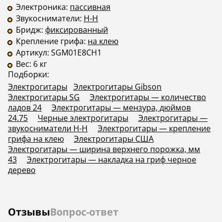
Электроника:
пассивная
Звукосниматели:
H-H
Бридж:
фиксированный
Крепление грифа:
на клею
Артикул:
SGM01E8CH1
Вес:
6 кг
Подборки:
Электрогитары
Электрогитары Gibson
Электрогитары SG
Электрогитары — количество
ладов 24
Электрогитары — мензура, дюймов
24.75
Черные электрогитары
Электрогитары —
звукосниматели H-H
Электрогитары — крепление
грифа на клею
Электрогитары США
Электрогитары — ширина верхнего порожка, мм
43
Электрогитары — накладка на гриф черное
дерево
Отзывы
Вопрос-ответ