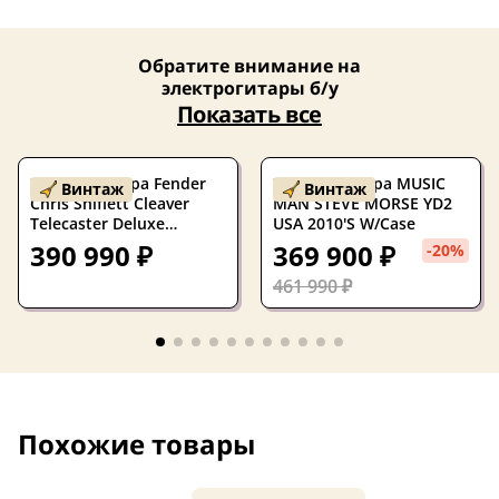
Обратите внимание на
электрогитары б/у
Показать все
Электрогитара Fender
Электрогитара MUSIC
Винтаж
Винтаж
Chris Shiflett Cleaver
MAN STEVE MORSE YD2
Telecaster Deluxe
USA 2010'S W/Case
Charcoal Frost Metallic
390 990 ₽
369 900 ₽
-20%
461 990 ₽
Похожие товары