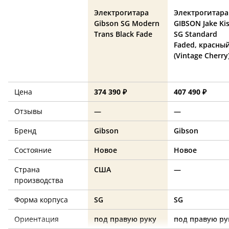
Электрогитара
Электрогитара
Gibson SG Modern
GIBSON Jake Ki
Trans Black Fade
SG Standard
Faded, красны
(Vintage Cherry
Цена
374 390 ₽
407 490 ₽
Отзывы
—
—
Бренд
Gibson
Gibson
Состояние
Новое
Новое
Страна
США
—
производства
Форма корпуса
SG
SG
Ориентация
под правую руку
под правую ру