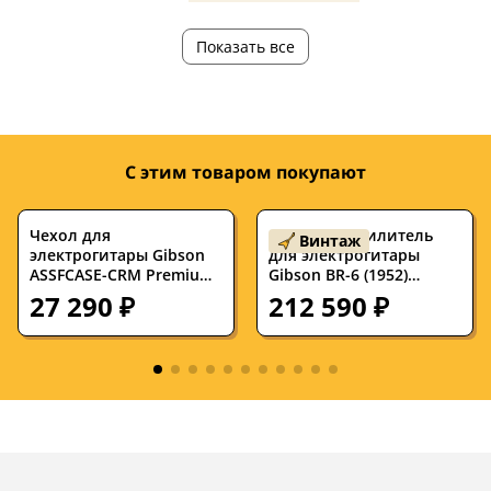
Количество струн
6
6
Показать все
Количество ладов
24
—
Мензура, дюймов
24.75
—
Ширина верхнего
43
—
порожка, мм
С этим товаром покупают
Дека
клен, махагони
—
Чехол для
Б/У Комбоусилитель
Винтаж
Гриф
махагони
—
электрогитары Gibson
для электрогитары
ASSFCASE-CRM Premium
Gibson BR-6 (1952)
Накладка на гриф
черное дерево
—
Cream
ламповый 1x10" с
27 290 ₽
212 590 ₽
динамиком Jensen Field
Coil и лампами RCA
Цвет корпуса
черный
красный
В комплекте
кейс
—
Электроника
пассивная
—
Звукосниматели
H-H
—