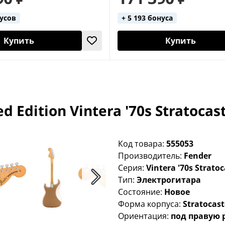
нусов
+ 5 193 бонуса
Купить
Купить
 Edition Vintera '70s Stratocast
Код товара:
555053
Производитель:
Fender
Серия:
Vintera '70s Stratoc
Тип:
Электрогитара
Состояние:
Новое
Форма корпуса:
Stratocast
Ориентация:
под правую 