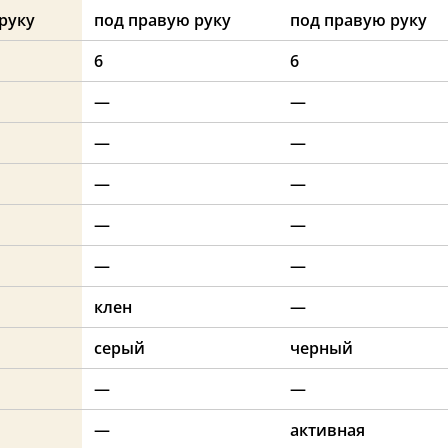
руку
под правую руку
под правую руку
6
6
—
—
—
—
—
—
—
—
—
—
клен
—
серый
черный
—
—
—
активная