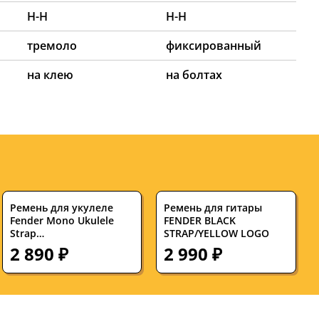
H-H
H-H
тремоло
фиксированный
на клею
на болтах
Ремень для укулеле
Ремень для гитары
Fender Mono Ukulele
FENDER BLACK
Strap
STRAP/YELLOW LOGO
White/Brown/Yellow
2 890 ₽
2 990 ₽