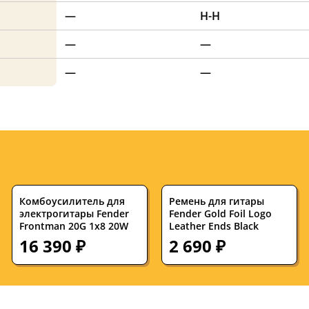
—
H-H
—
—
—
—
Комбоусилитель для
Ремень для гитары
электрогитары Fender
Fender Gold Foil Logo
Frontman 20G 1x8 20W
Leather Ends Black
16 390 ₽
2 690 ₽