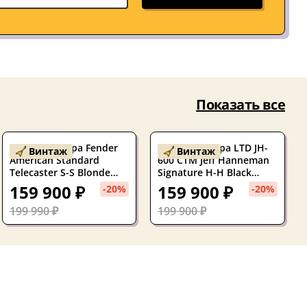
Показать все
Электрогитара Fender
Электрогитара LTD JH-
Винтаж
Винтаж
American Standard
600 CTM Jeff Hanneman
Telecaster S-S Blonde
Signature H-H Black
USA W/Case
Korea
159 900 ₽
159 900 ₽
-20%
-20%
199 990 ₽
199 900 ₽