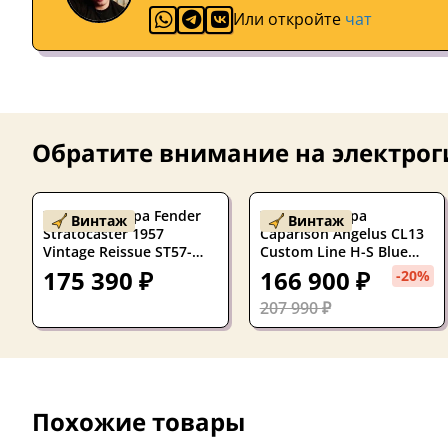
Или откройте
чат
Обратите внимание на
электрог
Электрогитара Fender
Электрогитара
Винтаж
Винтаж
Stratocaster 1957
Caparison Angelus CL13
Vintage Reissue ST57-
Custom Line H-S Blue
78TX SSS Sunburst
Japan 2000's W/Case
175 390 ₽
166 900 ₽
-20%
w/gigbag Japan 2008
207 990 ₽
Похожие товары