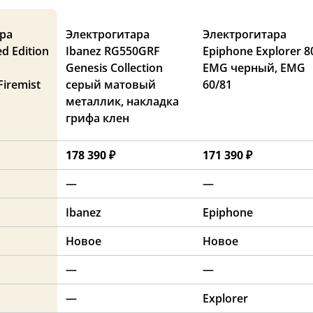
ра
Электрогитара
Электрогитара
d Edition
Ibanez RG550GRF
Epiphone Explorer 8
Genesis Collection
EMG черный, EMG
Firemist
серый матовый
60/81
металлик, накладка
грифа клен
178 390 ₽
171 390 ₽
—
—
Ibanez
Epiphone
Новое
Новое
—
—
—
Explorer