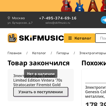
+7-495-374-69-16
Москва
ул. Бутырская, д.7
sales@skifmusic.ru
Поле
Каталог
Главная
Каталог
Гитары
Электрогитары
Товар закончился
Похож
Электрогитара Fender
Limited Edition Vintera '70s
Stratocaster Firemist Gold
Электроги
Узнать о поступлении
Genesis Co
металлик,
178 3