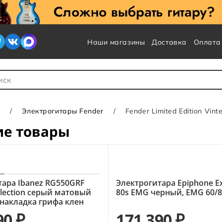
Наши магазины
Доставка
Оплата
 для Поиска
Электрогитары Fender
Fender Limited Edition Vinte
ие товары
тара Ibanez RG550GRF
Электрогитара Epiphone E
llection серый матовый
80s EMG черный, EMG 60/
 накладка грифа клен
90 ₽
171 390 ₽