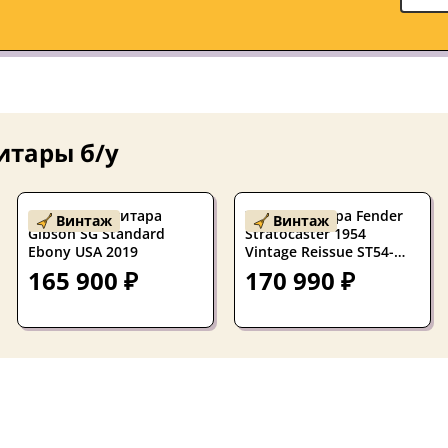
итары б/у
Б/У Электрогитара
Электрогитара Fender
Винтаж
Винтаж
Gibson SG Standard
Stratocaster 1954
Ebony USA 2019
Vintage Reissue ST54-
95LS SSS Black w/gigbag
165 900 ₽
170 990 ₽
Japan 1999