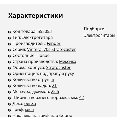
Описание
Инструкции
Характеристики
Подборки:
Код товара:
555053
Электрогитары
Тип:
Электрогитара
Производитель:
Fender
Серия:
Vintera '70s Stratocaster
Состояние:
Новое
Страна производства:
Мексика
Форма корпуса:
Stratocaster
Ориентация:
под правую руку
Количество струн:
6
Количество ладов:
21
Мензура, дюймов:
25.5
Ширина верхнего порожка, мм:
42
Дека:
ольха
Гриф:
клен
Накладка на гриф:
пао ферро