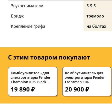
Звукосниматели
S-S-S
Бридж
тремоло
Крепление грифа
на болтах
С этим товаром покупают
Комбоусилитель для
Комбоусилитель для
электрогитары Fender
электрогитары Fender
Champion II 25 Black
Frontman 10G
25W 1x8
19 890 ₽
20 900 ₽