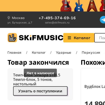
+7-495-374-69-16
Москва
ул. Бутырская, д.7
sales@skifmusic.ru
Поле
Каталог
Главная
Каталог
Ударные
Перкуссия
Товар закончился
Похож
Темп-блок Sinkopa STBL5
Темпл-блок, 5 тонов,
настольный
Вудблок La
Узнать о поступлении
14 89