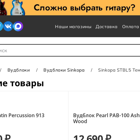
Наши магазины
Доставка
Оплата
 для Поиска
Вудблоки
Вудблоки Sinkopa
Sinkopa STBL5 Тем
ие товары
tin Percussion 913
Вудблок Pearl PAB-100 As
Wood
0 ₽
12 690 ₽