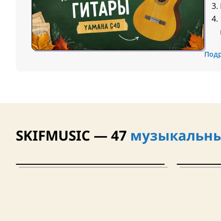
Под
SKIFMUSIC — 47
музыкальны