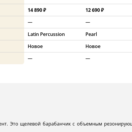
14 890 ₽
12 690 ₽
—
—
Latin Percussion
Pearl
Новое
Новое
—
—
ент. Это щелевой барабанчик с объемным резонирую