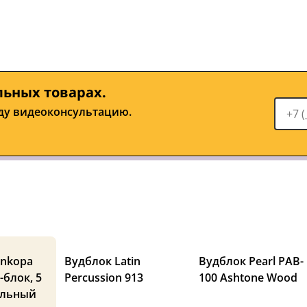
льных товарах.
ду видеоконсультацию.
inkopa
Вудблок Latin
Вудблок Pearl PAB-
-блок, 5
Percussion 913
100 Ashtone Wood
ольный