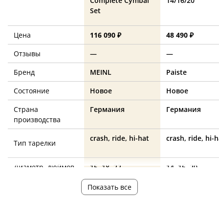
Complete Cymbal
14/16/20
Set
Цена
116 090 ₽
48 490 ₽
Отзывы
—
—
Бренд
MEINL
Paiste
Состояние
Новое
Новое
Страна
Германия
Германия
производства
crash, ride, hi-hat
crash, ride, hi-
Тип тарелки
Диаметр, дюймов
15, 18, 22
14, 16, 20
Количество, штук
4
4
Показать все
Материал
—
бронза