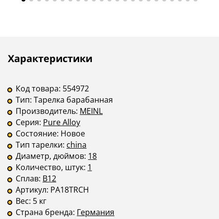
Описание
Инструкции
Характеристики
Код товара:
554972
Тип:
Тарелка барабанная
Производитель:
MEINL
Серия:
Pure Alloy
Состояние:
Новое
Тип тарелки:
china
Диаметр, дюймов:
18
Количество, штук:
1
Сплав:
B12
Артикул:
PA18TRCH
Вес:
5 кг
Страна бренда:
Германия