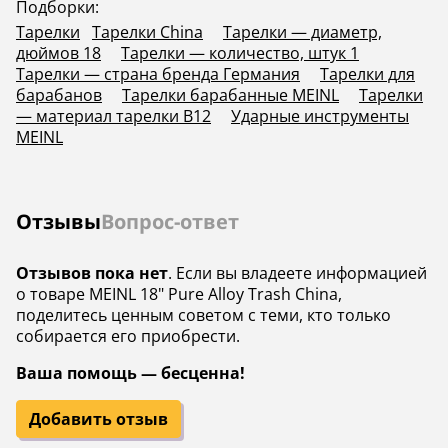
Подборки:
Тарелки
Тарелки China
Тарелки — диаметр,
дюймов 18
Тарелки — количество, штук 1
Тарелки — страна бренда Германия
Тарелки для
барабанов
Тарелки барабанные MEINL
Тарелки
— материал тарелки B12
Ударные инструменты
MEINL
Отзывы
Вопрос-ответ
Отзывов пока нет
. Если вы владеете информацией
о товаре MEINL 18" Pure Alloy Trash China,
поделитесь ценным советом с теми, кто только
собирается его приобрести.
Ваша помощь — бесценна!
Добавить отзыв