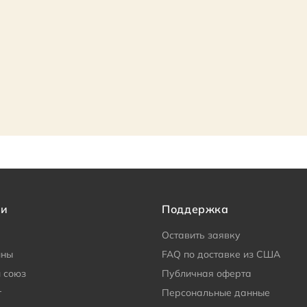
ии
Поддержка
Оставить заявку
ины
FAQ по доставке из США
 союз
Публичная оферта
г
Персональные данные