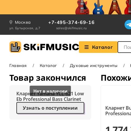
+7-495-374-69-16
Москва
ул. Бутырская, д.7
sales@skifmusic.ru
Поле
Каталог
Главная
Каталог
Духовые инструменты
Товар закончился
Похож
Кларнет Yamaha YCL-621 Low
Eb Professional Bass Clarinet
Узнать о поступлении
Кларнет Bu
Professiona
1 774