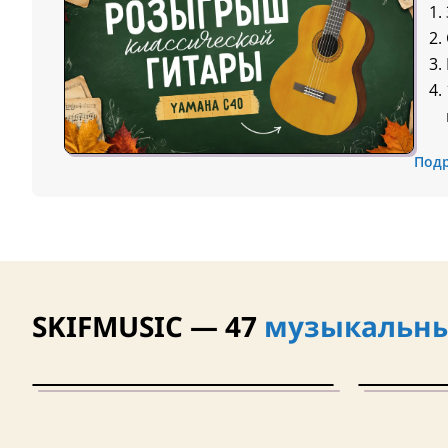
Под
SKIFMUSIC — 47
музыкальны