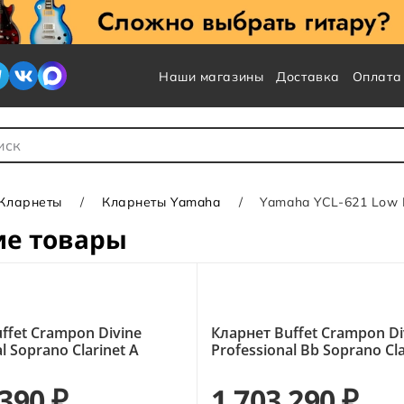
Наши магазины
Доставка
Оплата
 для Поиска
Кларнеты
Кларнеты Yamaha
Yamaha YCL-621 Low Eb
ие товары
ffet Crampon Divine
Кларнет Buffet Crampon Di
l Soprano Clarinet A
Professional Bb Soprano Cla
 390 ₽
1 703 290 ₽