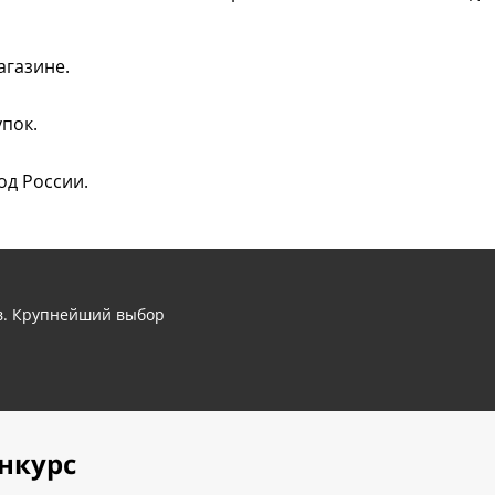
агазине.
пок.
од России.
ов. Крупнейший выбор
нкурс