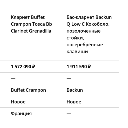
Кларнет Buffet
Бас-кларнет Backun
Crampon Tosca Bb
Q Low C Кокоболо,
Clarinet Grenadilla
позолоченные
стойки,
посеребрённые
клавиши
1 572 090 ₽
1 911 590 ₽
—
—
Buffet Crampon
Backun
Новое
Новое
Франция
—