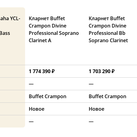
aha YCL-
Кларнет Buffet
Кларнет Buffet
Crampon Divine
Crampon Divine
 Bass
Professional Soprano
Professional Bb
Clarinet A
Soprano Clarinet
1 774 390 ₽
1 703 290 ₽
—
—
Buffet Crampon
Buffet Crampon
Новое
Новое
—
—