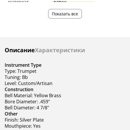
Материал
латунь
—
В комплекте
кейс
кейс, мундшту
Показать все
Инструкции
Описание
Характеристики
Instrument Type
Type: Trumpet
Tuning: Bb
Level: Custom/Artisan
Construction
Bell Material: Yellow Brass
Bore Diameter: .459"
Bell Diameter: 4 7/8"
Other
Finish: Silver Plate
Mouthpiece: Yes