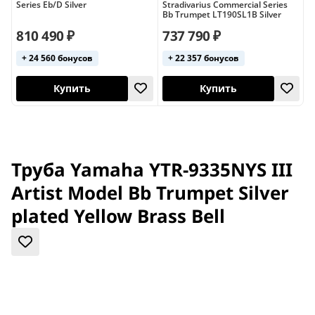
Series Eb/D Silver
Stradivarius Commercial Series
S
Bb Trumpet LT190SL1B Silver
A
810 490 ₽
737 790 ₽
+ 24 560 бонусов
+ 22 357 бонусов
США
кейс в комплекте
кейс в комплект
Купить
Купить
Труба Yamaha YTR-9335NYS III
Artist Model Bb Trumpet Silver
plated Yellow Brass Bell