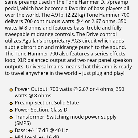
same preamp used in the Tone Hammer D.I./preamp
pedal, which has become a favorite of bass players all
over the world. The 4.9 lb. (2.22 kg) Tone Hammer 700
delivers 700 continuous watts @ 4 or 2.67 ohms, 350
watts @ 8 ohms and features bass, treble and fully
sweepable midrange controls. The Drive control
utilizes Aguilar’s proprietary AGS circuit which adds
subtle distortion and midrange punch to the sound.
The Tone Hammer 700 also features a series effects
loop, XLR balanced output and two rear panel speakon
outputs. Universal mains means that this amp is ready
to travel anywhere in the world – just plug and play!
Power Output: 700 watts @ 2.67 or 4 ohms, 350
watts @ 8 ohms
Preamp Section: Solid State
Power Section: Class D
Transformer: Switching mode power supply
(SMPS)
Bass: +/- 17 dB @ 40 Hz
Mid Level: +/- 16 dB