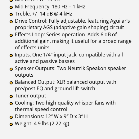
Mid Frequency: 180 Hz – 1 kHz
Treble: +/- 14 dB @ 4 kHz
Drive Control: Fully adjustable, featuring Aguilar’s
proprietary AGS (adaptive gain shaping) circuit
Effects Loop: Series operation. Adds 6 dB of
additional gain, making it useful for a broad range
of effects units.
Inputs: One 1/4″ input jack, compatible with all
active and passive basses
Speaker Outputs: Two Neutrik Speakon speaker
outputs
Balanced Output: XLR balanced output with
pre/post EQ and ground lift switch
Tuner output
Cooling: Two high-quality whisper fans with
thermal speed control
Dimensions: 12″ W x 9″ D x 3″ H
Weight: 4.9 lbs (2.22 kg)