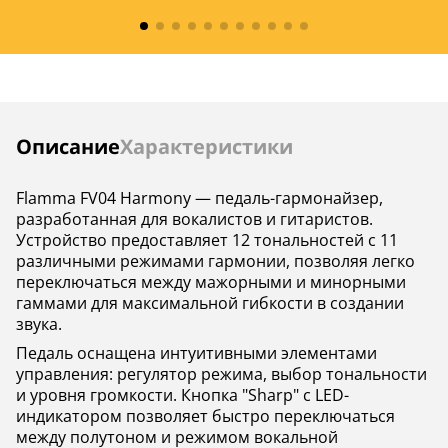
Схема обхода
Buffered Bypass
Buffered Bypas
Тип схемы педали
цифровая
цифровая
Цвет
—
—
Страна
—
—
Инструкции
Описание
Характеристики
производства
Flamma FV04 Harmony — педаль-гармонайзер,
разработанная для вокалистов и гитаристов.
Устройство предоставляет 12 тональностей с 11
различными режимами гармонии, позволяя легко
переключаться между мажорными и минорными
гаммами для максимальной гибкости в создании
звука.
Педаль оснащена интуитивными элементами
управления: регулятор режима, выбор тональности
и уровня громкости. Кнопка "Sharp" с LED-
индикатором позволяет быстро переключаться
между полутоном и режимом вокальной