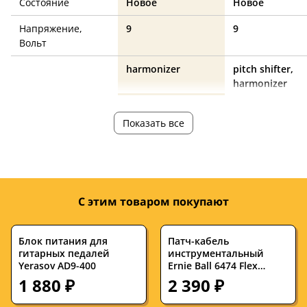
Состояние
Новое
Новое
Напряжение,
9
9
Вольт
harmonizer
pitch shifter,
harmonizer
Эффект педали
Показать все
Стерео/моно
моно
моно
Разъемы и
jack 6.3, XLR
jack 6.3
С этим товаром покупают
интерфейсы
Питание от
нет
нет
Блок питания для
Патч-кабель
батарейки
гитарных педалей
инструментальный
Yerasov AD9-400
Ernie Ball 6474 Flex
Питание от блока
да
да
Cables Neon Green 0.076
1 880 ₽
2 390 ₽
питания
м (3 штуки)