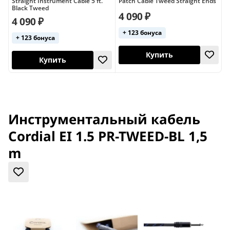
Straight Instrument Cable 5 ft.
Patch Cable Tweed Straight Ends
Black Tweed
4 090 ₽
1
4 090 ₽
+ 123 бонуса
+ 123 бонуса
Купить
Купить
Инструментальный кабель
Cordial EI 1.5 PR-TWEED-BL 1,5
m