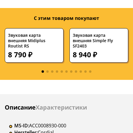
Длина, м
1.5
1.5
Угловой
да
нет
С этим товаром покупают
Цвет
черный, синий
черный
Страна
—
Китай
Звуковая карта
Звуковая карта
внешняя Midiplus
внешняя Simple Fly
производства
Routist RS
SF2403
8 790 ₽
8 940 ₽
Инструкции
Описание
Характеристики
MS-ID:
ACC0008930-000
Hersteller:
Cordial