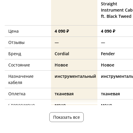
Straight
Instrument Cab
ft. Black Tweed
Цена
4 090 ₽
4 090 ₽
Отзывы
—
—
Бренд
Cordial
Fender
Состояние
Новое
Новое
Назначение
инструментальный
инструментал
кабеля
Оплетка
тканевая
тканевая
Стерео/моно
моно
моно
jack 6.3 (M) – jack
jack 6.3 (M) – ja
Показать все
Разъемы
6.3 (M)
6.3 (M)