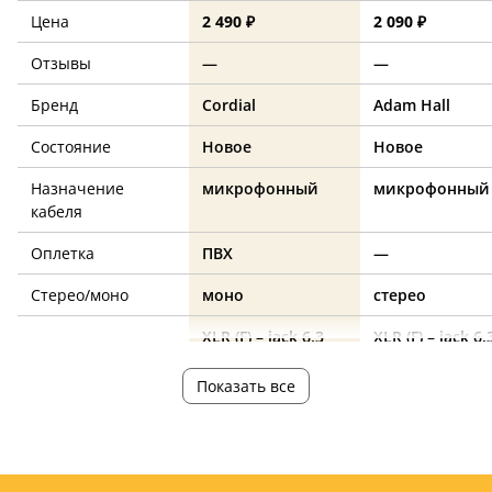
Цена
2 490 ₽
2 090 ₽
Отзывы
—
—
Бренд
Cordial
Adam Hall
Состояние
Новое
Новое
Назначение
микрофонный
микрофонный
кабеля
Оплетка
ПВХ
—
Стерео/моно
моно
стерео
XLR (F) – jack 6.3
XLR (F) – jack 6.
Разъемы
(M)
(M)
Показать все
Длина, м
1
1
Цвет
черный
—