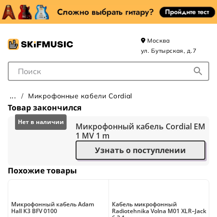
Москва
ул. Бутырская, д.7
Поле для Поиска
Микрофонные кабели Cordial
Товар закончился
Микрофонный кабель Cordial EM
1 MV 1 m
Узнать о поступлении
Похожие товары
Микрофонный кабель Adam
Кабель микрофонный
М
Hall K3 BFV 0100
Radiotehnika Volna M01 XLR–Jack
H