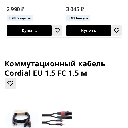
1
2 990 ₽
3 045 ₽
3
+ 90 бонусов
+ 92 бонуса
Купить
Купить
Коммутационный кабель
Cordial EU 1.5 FC 1.5 м