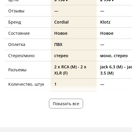
Отзывы
—
—
Бренд
Cordial
Klotz
Состояние
Новое
Новое
Оплетка
ПВХ
—
Стерео/моно
стерео
моно, стерео
2 x RCA (M) - 2 x
jack 6.3 (M) – ja
Разъемы
XLR (F)
3.5 (M)
Количество, штук
1
—
Длина, м
1.5
1.5
Показать все
Угловой
нет
нет
Назначение
—
—
кабеля