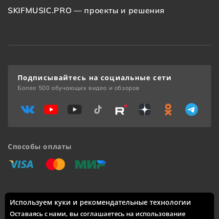
SKIFMUSIC.PRO — проекты и решения
Подписывайтесь на социальные сети
Более 500 обучающих видео и обзоров
Способы оплаты
«Виза»
«Мастеркард»
«Мир»
Используем куки и рекомендательные технологии
Доставка по России: Москва, Санкт-Петербург, Новосибирск,
Екатеринбург, Казань, Нижний Новгород, Челябинск,
Оставаясь с нами, вы соглашаетесь на использование
Красноярск, Самара, Уфа, Ростов-на-Дону, Омск, Краснодар,