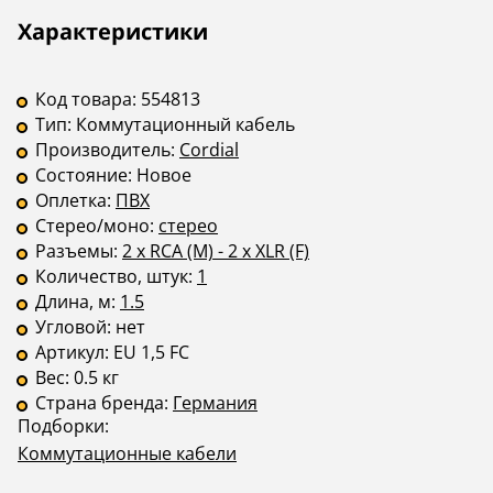
Страна
—
—
Описание
Инструкции
Характеристики
производства
Код товара:
554813
Тип:
Коммутационный кабель
Производитель:
Cordial
Состояние:
Новое
Оплетка:
ПВХ
Стерео/моно:
стерео
Разъемы:
2 x RCA (M) - 2 x XLR (F)
Количество, штук:
1
Длина, м:
1.5
Угловой:
нет
Артикул:
EU 1,5 FC
Вес:
0.5 кг
Страна бренда:
Германия
Подборки:
Коммутационные кабели