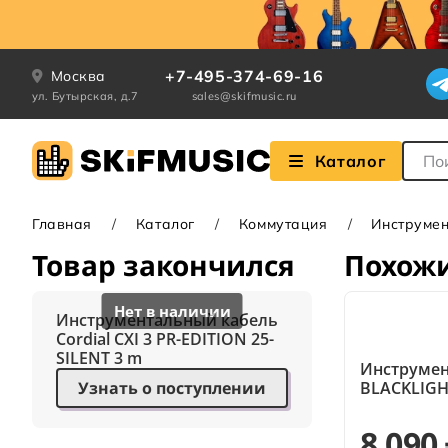
+7-495-374-69-16
Москва
ул. Бутырская, д.7
sales@skifmusic.ru
Поле
Каталог
Главная
Каталог
Коммутация
Инструме
Товар закончился
Похож
Инструментальный кабель
Cordial CXI 3 PR-EDITION 25-
SILENT 3 m
Инструмен
Узнать о поступлении
BLACKLIGH
8 090