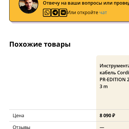
Отвечу на ваши вопросы или прове
Или откройте
чат
Похожие товары
Инструмент
кабель Cordi
PR-EDITION 
3 m
Цена
8 090 ₽
Отзывы
—