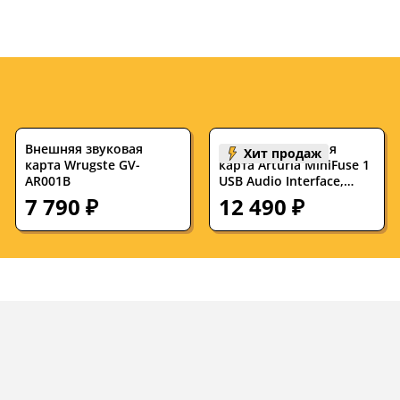
Внешняя звуковая
Внешняя звуковая
Хит продаж
карта Wrugste GV-
карта Arturia MiniFuse 1
AR001B
USB Audio Interface,
Black
7 790 ₽
12 490 ₽