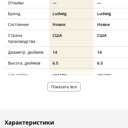
Отзывы
—
—
Бренд
Ludwig
Ludwig
Состояние
Новое
Новое
Страна
США
США
производства
Диаметр, дюймов
14
14
Высота, дюймов
6.5
6.5
Обечайка
латунь
латунь
золото
хром
Показать все
Цвет
Описание
Инструкции
Характеристики