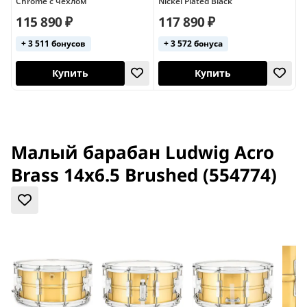
Chrome с чехлом
Nickel Plated Black
C
115 890 ₽
117 890 ₽
+ 3 511 бонусов
+ 3 572 бонуса
США
Купить
Купить
Малый барабан Ludwig Acro
Brass 14x6.5 Brushed (554774)