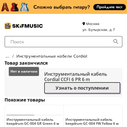
Москва
ул. Бутырская, д.7
Поле для Поиска
Инструментальные кабели Cordial
Товар закончился
Инструментальный кабель
Cordial CCFI 6 PR 6 m
Узнать о поступлении
Похожие товары
Инструментальный кабель
Инструментальный кабель
И
keepdrum GC-004 GR Green 6 м
keepdrum GC-004 YW Yellow 6 м
H