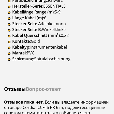
Farbbezeichnung:
Schwarz
Hersteller-Serie:
ESSENTIALS
Kabellänge Range (m):
5-9
Länge Kabel (m):
6
Stecker Seite A:
Klinke mono
Stecker Seite B:
Winkelklinke
Kabel Querschnitt (mm²):
0,22
Kontakte:
Gold
Kabeltyp:
Instrumentenkabel
Mantel:
PVC
Schirmung:
Spiralabschirmung
Отзывы
Вопрос-ответ
Отзывов пока нет
. Если вы владеете информацией
о товаре Cordial CCFI 6 PR 6 m, поделитесь ценным
советом с теми, кто только собирается его