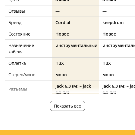
Отзывы
—
—
Бренд
Cordial
keepdrum
Состояние
Новое
Новое
Назначение
инструментальный
инструментал
кабеля
Оплетка
ПВХ
ПВХ
Стерео/моно
моно
моно
jack 6.3 (M) – jack
jack 6.3 (M) – ja
Разъемы
6.3 (M)
6.3 (M)
Длина, м
6
6
Показать все
Угловой
да
нет
Цвет
черный
зеленый