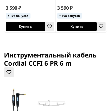
м
3 590 ₽
3 590 ₽
3
+ 108 бонусов
+ 108 бонусов
Купить
Купить
Инструментальный кабель
Cordial CCFI 6 PR 6 m