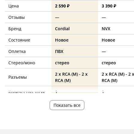
Цена
2 590 ₽
3 390 ₽
Отзывы
—
—
Бренд
Cordial
NVX
Состояние
Новое
Новое
Оплетка
ПВХ
—
Стерео/моно
стерео
стерео
2 x RCA (M) - 2 x
2 x RCA (M) - 2 
Разъемы
RCA (M)
RCA (M)
Количество, штук
1
1
Длина, м
0.5
0.5
Показать все
Угловой
нет
—
Назначение
—
—
кабеля