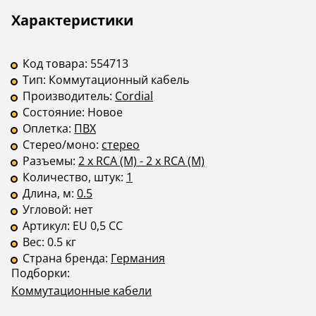
Описание
Инструкции
Характеристики
Страна
—
—
производства
Код товара:
554713
Тип:
Коммутационный кабель
Производитель:
Cordial
Состояние:
Новое
Оплетка:
ПВХ
Стерео/моно:
стерео
Разъемы:
2 x RCA (M) - 2 x RCA (M)
Количество, штук:
1
Длина, м:
0.5
Угловой:
нет
Артикул:
EU 0,5 CC
Вес:
0.5 кг
Страна бренда:
Германия
Подборки:
Коммутационные кабели