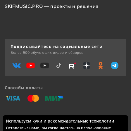
SKIFMUSIC.PRO — проекты и решения
Подписывайтесь на социальные сети
Более 500 обучающих видео и обзоров
Способы оплаты
«Виза»
«Мастеркард»
«Мир»
Используем куки и рекомендательные технологии
Доставка по России: Москва, Санкт-Петербург, Новосибирск,
Екатеринбург, Казань, Нижний Новгород, Челябинск,
Оставаясь с нами, вы соглашаетесь на использование
Красноярск, Самара, Уфа, Ростов-на-Дону, Омск, Краснодар,