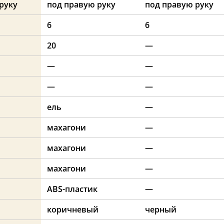
руку
под правую руку
под правую руку
6
6
20
—
—
—
—
—
ель
—
махагони
—
махагони
—
махагони
—
ABS-пластик
—
й
коричневый
черный