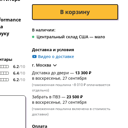
В корзину
formance
да
В наличии:
руку
Центральный склад США — мало
Доставка и условия
Видео о доставке
гитары
г. Москва
6.2
/10
Доставка до двери —
13 300 ₽
6.4
/10
в воскресенье, 27 сентября
6.2
/10
(таможенная пошлина ~8 010 ₽ оплачивается
отдельно)
Забрать в ПВЗ —
23 500 ₽
в воскресенье, 27 сентября
(таможенная пошлина включена в стоимость
доставки)
Оплата