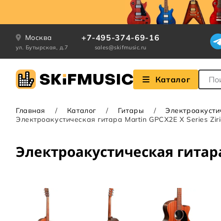
+7-495-374-69-16
Москва
ул. Бутырская, д.7
sales@skifmusic.ru
Поле
Каталог
Главная
Каталог
Гитары
Электроакусти
Электроакустическая гитара Martin GPCX2E X Series Zir
Электроакустическая гитара 