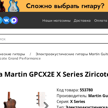
Наши магазины
Доставка
Оплата
 для Поиска
ческие гитары
Электроакустические гитары Martin Guit
icote Grand Performance
Martin GPCX2E X Series Zirico
Код товара:
553780
Производитель:
Martin Gu
Серия:
X Series
Тип:
Электроакустическа