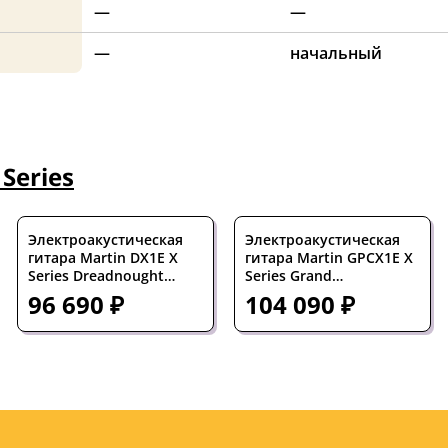
—
—
—
начальный
 Series
Электроакустическая
Электроакустическая
гитара Martin DX1E X
гитара Martin GPCX1E X
Series Dreadnought
Series Grand
Figured Koa
Performance Black
96 690 ₽
104 090 ₽