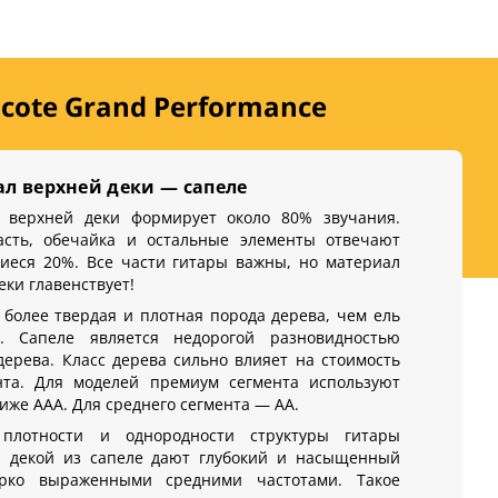
icote Grand Performance
л верхней деки — сапеле
 верхней деки формирует около 80% звучания.
асть, обечайка и остальные элементы отвечают
иеся 20%. Все части гитары важны, но материал
еки главенствует!
более твердая и плотная порода дерева, чем ель
. Сапеле является недорогой разновидностью
дерева. Класс дерева сильно влияет на стоимость
нта. Для моделей премиум сегмента используют
ниже AAA. Для среднего сегмента — AA.
плотности и однородности структуры гитары
й декой из сапеле дают глубокий и насыщенный
рко выраженными средними частотами. Такое