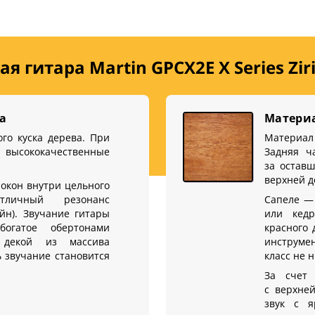
 гитара Martin GPCX2E X Series Zir
ва
Материа
ого куска дерева. При
Материал
 высококачественные
Задняя ч
за оставш
верхней д
локон внутри цельного
тличный резонанс
Сапеле — 
йн). Звучание гитары
или кедр
богатое обертонами
красного 
 декой из массива
инструме
ь звучание становится
класс не 
За счет 
с верхне
звук с я