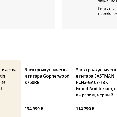
звучание 
Гитара с 
перебором
тическа
Электроакустическа
Электроакустическ
tin
я гитара Gopherwood
я гитара EASTMAN
ies
K750RE
PCH3-GACE-TBK
d
Grand Auditorium, с
вырезом, черный
134 990 ₽
114 790 ₽