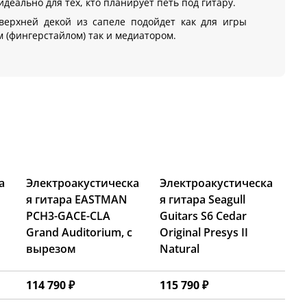
идеально для тех, кто планирует петь под гитару.
верхней декой из сапеле подойдет как для игры
 (фингерстайлом) так и медиатором.
а
Электроакустическа
Электроакустическа
я гитара EASTMAN
я гитара Seagull
PCH3-GACE-CLA
Guitars S6 Cedar
Grand Auditorium, с
Original Presys II
вырезом
Natural
114 790 ₽
115 790 ₽