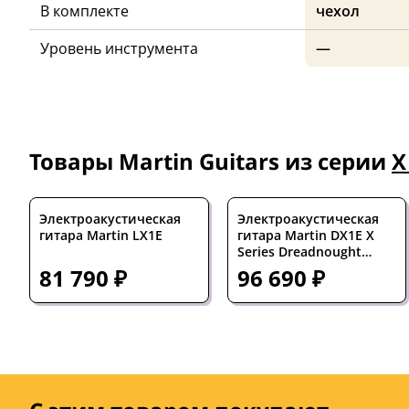
В комплекте
чехол
Уровень инструмента
—
Товары Martin Guitars из серии
X
Электроакустическая
Электроакустическая
гитара Martin LX1E
гитара Martin DX1E X
Series Dreadnought
Figured Mahogany
81 790 ₽
96 690 ₽